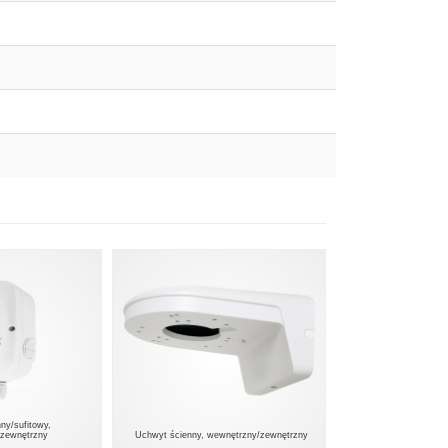
nny/sufitowy,
/zewnętrzny
Uchwyt ścienny, wewnętrzny/zewnętrzny