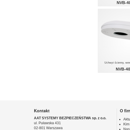
NVB-4
Uchwyt ścienny, we
NVB-4
Kontakt
O fir
AAT SYSTEMY BEZPIECZEŃSTWA sp. z o.o.
Aktu
ul. Puławska 431
Kim
02-801 Warszawa
Nas