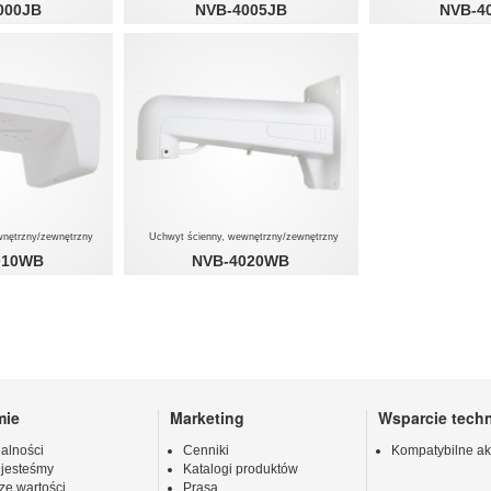
000JB
NVB-4005JB
NVB-4
wnętrzny/zewnętrzny
Uchwyt ścienny, wewnętrzny/zewnętrzny
010WB
NVB-4020WB
mie
Marketing
Wsparcie tech
alności
Cenniki
Kompatybilne ak
 jesteśmy
Katalogi produktów
ze wartości
Prasa