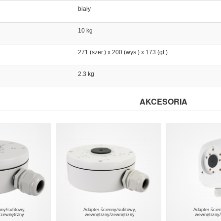
biały
10 kg
271 (szer.) x 200 (wys.) x 173 (gł.)
2.3 kg
AKCESORIA
nny/sufitowy,
Adapter ścienny/sufitowy,
Adapter ście
/zewnętrzny
wewnętrzny/zewnętrzny
wewnętrzny