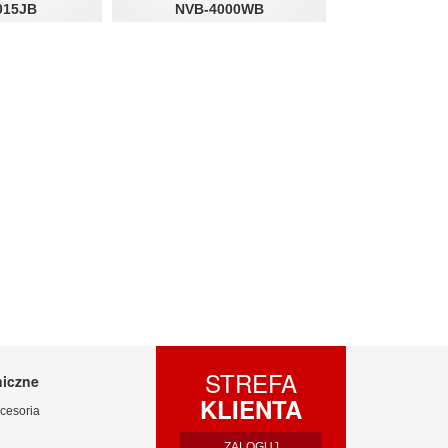
015JB
NVB-4000WB
STREFA
niczne
KLIENTA
cesoria
ZALOGUJ