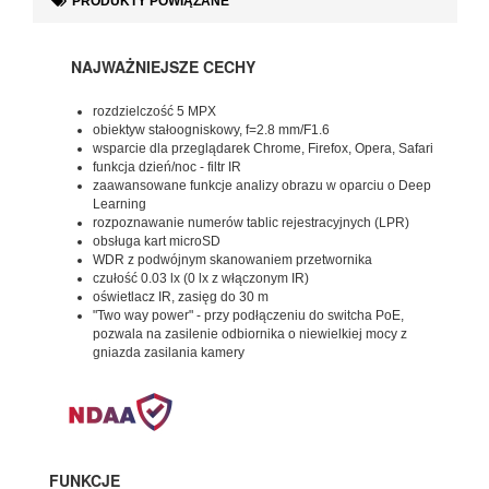
PRODUKTY POWIĄZANE
NAJWAŻNIEJSZE CECHY
rozdzielczość 5 MPX
obiektyw stałoogniskowy, f=2.8 mm/F1.6
wsparcie dla przeglądarek Chrome, Firefox, Opera, Safari
funkcja dzień/noc - filtr IR
zaawansowane funkcje analizy obrazu w oparciu o Deep
Learning
rozpoznawanie numerów tablic rejestracyjnych (LPR)
obsługa kart microSD
WDR z podwójnym skanowaniem przetwornika
czułość 0.03 lx (0 lx z włączonym IR)
oświetlacz IR, zasięg do 30 m
"Two way power" - przy podłączeniu do switcha PoE,
pozwala na zasilenie odbiornika o niewielkiej mocy z
gniazda zasilania kamery
FUNKCJE