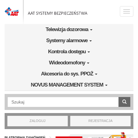
Przejdź do treści
Toggle
naviga
Telewizja dozorowa
Systemy alarmowe
Kontrola dostępu
Wideodomofony
Akcesoria do sys. PPOŻ
NOVUS MANAGEMENT SYSTEM
Wyszukiwanie pełnotekstowe
ZALOGUJ
REJESTRACJA