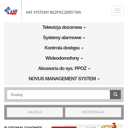
Przejdź do treści
Toggle
naviga
Telewizja dozorowa
Systemy alarmowe
Kontrola dostępu
Wideodomofony
Akcesoria do sys. PPOŻ
NOVUS MANAGEMENT SYSTEM
Wyszukiwanie pełnotekstowe
ZALOGUJ
REJESTRACJA