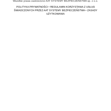
Wszelkie prawa zastrzeżone AAT SYSTEMY BEZPIECZEŃSTWA sp. z o.o.
POLITYKA PRYWATNOŚCI
•
REGULAMIN KORZYSTANIA Z USŁUG
ŚWIADCZONYCH PRZEZ AAT SYSTEMY BEZPIECZEŃSTWA
•
ZASADY
UŻYTKOWANIA