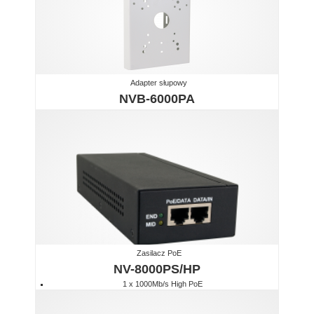
Adapter słupowy
NVB-6000PA
Zasilacz PoE
NV-8000PS/HP
1 x 1000Mb/s High PoE