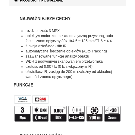
PRODUKTY POWIĄZANE
NAJWAŻNIEJSZE CECHY
rozdzielczość 3 MPX
obiektyw motor-zoom z automatyczną przysłoną, auto-
focus, zoom optyczny 30x, f=4.5 ~ 135 mm/F1.6 ~ 4.4
funkcja dzień/noc - filtr IR
automatyczne śledzenie obiektów (Auto Tracking)
zaawansowane funkcje analizy obrazu
WDR z podwójnym skanowaniem przetwornika
czułość od 0.007 lx (0 lx z włączonym IR)
oświetlacz IR, zasięg do 200 m (zależny od aktualnej
wartości zoomu optycznego)
FUNKCJE