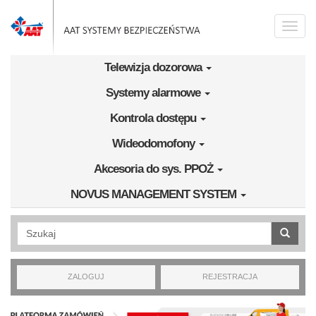
Przejdź do treści
Toggle
naviga
Telewizja dozorowa
Systemy alarmowe
Kontrola dostępu
Wideodomofony
Akcesoria do sys. PPOŻ
NOVUS MANAGEMENT SYSTEM
Wyszukiwanie pełnotekstowe
ZALOGUJ
REJESTRACJA