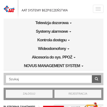
Przejdź do treści
Toggle
naviga
Telewizja dozorowa
Systemy alarmowe
Kontrola dostępu
Wideodomofony
Akcesoria do sys. PPOŻ
NOVUS MANAGEMENT SYSTEM
Wyszukiwanie pełnotekstowe
ZALOGUJ
REJESTRACJA