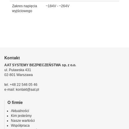
Zakres napięcia
~184V - ~264V
wyjściowego
Kontakt
AAT SYSTEMY BEZPIECZEŃSTWA sp. z o.o.
ul. Puławska 431
02-801 Warszawa
tel. +48 22 546 05 46
e-mail: kontakt@aat.pl
O firmie
Aktualności
Kim jesteśmy
Nasze wartości
Współpraca