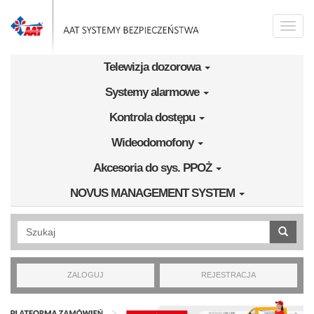
Przejdź do treści
Toggle
naviga
Telewizja dozorowa
Systemy alarmowe
Kontrola dostępu
Wideodomofony
Akcesoria do sys. PPOŻ
NOVUS MANAGEMENT SYSTEM
Wyszukiwanie pełnotekstowe
ZALOGUJ
REJESTRACJA