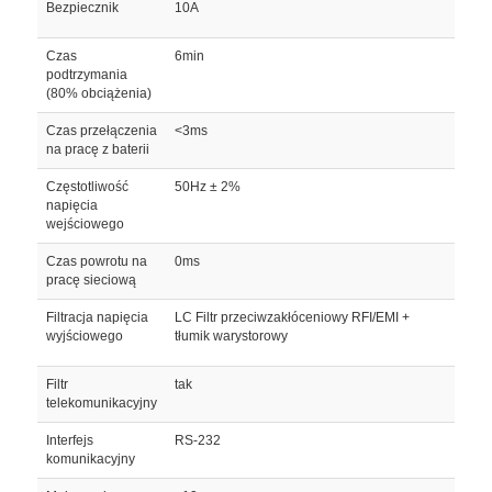
Bezpiecznik
10A
Czas
6min
podtrzymania
(80% obciążenia)
Czas przełączenia
<3ms
na pracę z baterii
Częstotliwość
50Hz ± 2%
napięcia
wejściowego
Czas powrotu na
0ms
pracę sieciową
Filtracja napięcia
LC Filtr przeciwzakłóceniowy RFI/EMI +
wyjściowego
tłumik warystorowy
Filtr
tak
telekomunikacyjny
Interfejs
RS-232
komunikacyjny