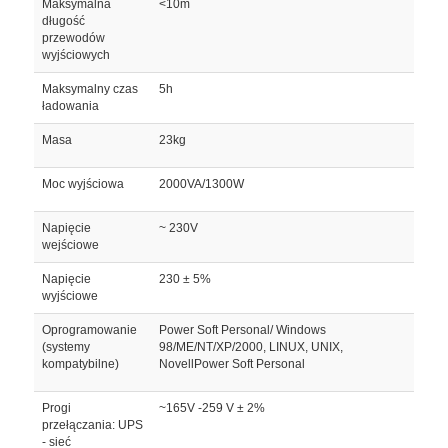
Maksymalna
<10m
długość
przewodów
wyjściowych
Maksymalny czas
5h
ładowania
Masa
23kg
Moc wyjściowa
2000VA/1300W
Napięcie
~ 230V
wejściowe
Napięcie
230 ± 5%
wyjściowe
Oprogramowanie
Power Soft Personal/ Windows
(systemy
98/ME/NT/XP/2000, LINUX, UNIX,
kompatybilne)
NovellPower Soft Personal
Progi
~165V -259 V ± 2%
przełączania: UPS
- sieć