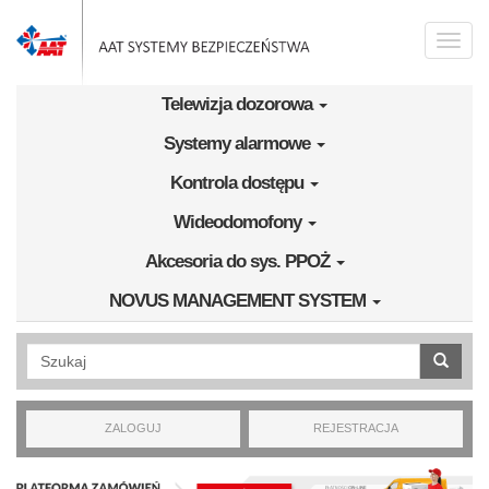
Przejdź do treści
Toggle
naviga
Telewizja dozorowa
Systemy alarmowe
Kontrola dostępu
Wideodomofony
Akcesoria do sys. PPOŻ
NOVUS MANAGEMENT SYSTEM
Wyszukiwanie pełnotekstowe
ZALOGUJ
REJESTRACJA