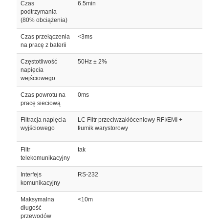
Czas
6.5min
podtrzymania
(80% obciążenia)
Czas przełączenia
<3ms
na pracę z baterii
Częstotliwość
50Hz ± 2%
napięcia
wejściowego
Czas powrotu na
0ms
pracę sieciową
Filtracja napięcia
LC Filtr przeciwzakłóceniowy RFI/EMI +
wyjściowego
tłumik warystorowy
Filtr
tak
telekomunikacyjny
Interfejs
RS-232
komunikacyjny
Maksymalna
<10m
długość
przewodów