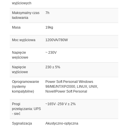
wyjściowych
Maksymalny czas
7h
ładowania
Masa
19kg
Moc wyjściowa
1200VA/780W
Napięcie
~ 230V
wejściowe
Napięcie
230 ± 5%
wyjściowe
Oprogramowanie
Power Soft Personal/ Windows
(systemy
98/ME/NT/XP/2000, LINUX, UNIX,
kompatybilne)
NovellPower Soft Personal
Progi
~165V -259 V ± 2%
przełączania: UPS
- sieć
Sygnalizacja
Akustyczno-optyczna