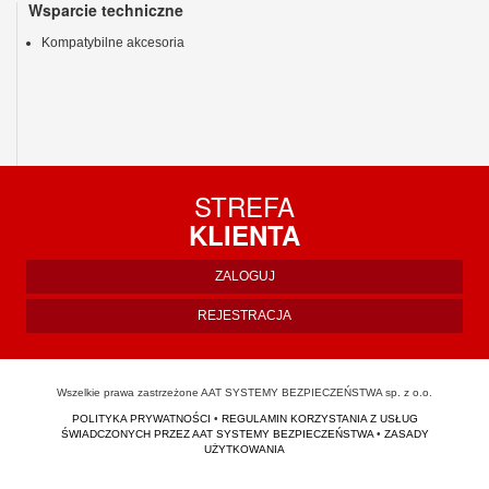
Wsparcie techniczne
Kompatybilne akcesoria
STREFA
KLIENTA
ZALOGUJ
REJESTRACJA
Wszelkie prawa zastrzeżone AAT SYSTEMY BEZPIECZEŃSTWA sp. z o.o.
POLITYKA PRYWATNOŚCI
•
REGULAMIN KORZYSTANIA Z USŁUG
ŚWIADCZONYCH PRZEZ AAT SYSTEMY BEZPIECZEŃSTWA
•
ZASADY
UŻYTKOWANIA