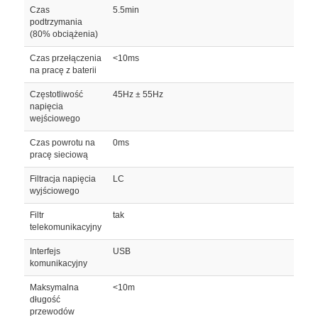
Czas
5.5min
podtrzymania
(80% obciążenia)
Czas przełączenia
<10ms
na pracę z baterii
Częstotliwość
45Hz ± 55Hz
napięcia
wejściowego
Czas powrotu na
0ms
pracę sieciową
Filtracja napięcia
LC
wyjściowego
Filtr
tak
telekomunikacyjny
Interfejs
USB
komunikacyjny
Maksymalna
<10m
długość
przewodów