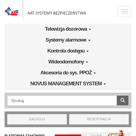
Przejdź do treści
Toggle
naviga
Telewizja dozorowa
Systemy alarmowe
Kontrola dostępu
Wideodomofony
Akcesoria do sys. PPOŻ
NOVUS MANAGEMENT SYSTEM
Wyszukiwanie pełnotekstowe
ZALOGUJ
REJESTRACJA