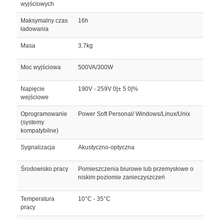
wyjściowych
Maksymalny czas
16h
ładowania
Masa
3.7kg
Moc wyjściowa
500VA/300W
Napięcie
190V - 259V 0|± 5 0|%
wejściowe
Oprogramowanie
Power Soft Personal/ Windows/Linux/Unix
(systemy
kompatybilne)
Sygnalizacja
Akustyczno-optyczna
Środowisko pracy
Pomieszczenia biurowe lub przemysłowe o
niskim poziomie zanieczyszczeń
Temperatura
10°C - 35°C
pracy