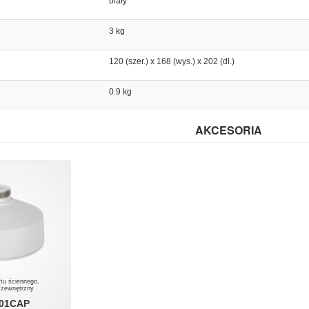
biały
3 kg
120 (szer.) x 168 (wys.) x 202 (dł.)
0.9 kg
AKCESORIA
tu ściennego,
/zewnętrzny
501CAP