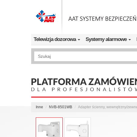
Przejdź do treści
Telewizja dozorowa
Systemy alarmowe
Wyszukiwanie pełnotekstowe
Inne
NVB-8501WB
Adapter ścienny, wewnętrzny/zew