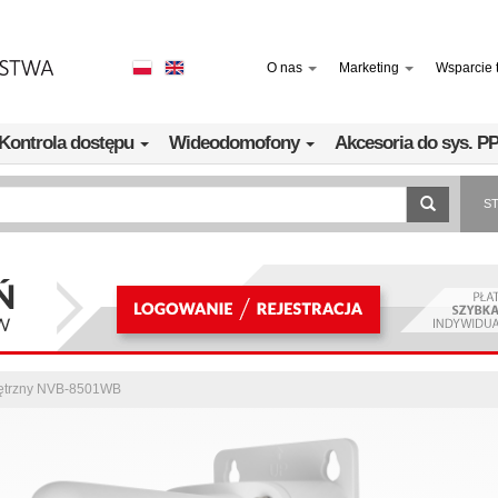
O nas
Marketing
Wsparcie 
Kontrola dostępu
Wideodomofony
Akcesoria do sys. 
S
nętrzny NVB-8501WB