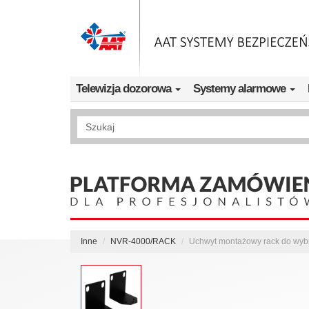
Przejdź do treści
Telewizja dozorowa
Systemy alarmowe
Wyszukiwanie pełnotekstowe
Inne
NVR-4000/RACK
Uchwyt montażowy rack do wyb