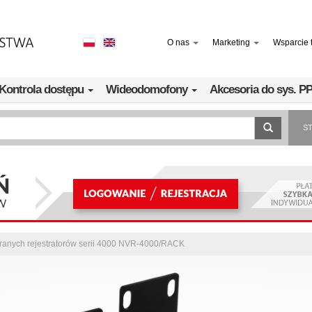
O nas
Marketing
Wsparcie 
Kontrola dostępu
Wideodomofony
Akcesoria do sys. 
S
ranych rejestratorów serii 4000 NVR-4000/RACK