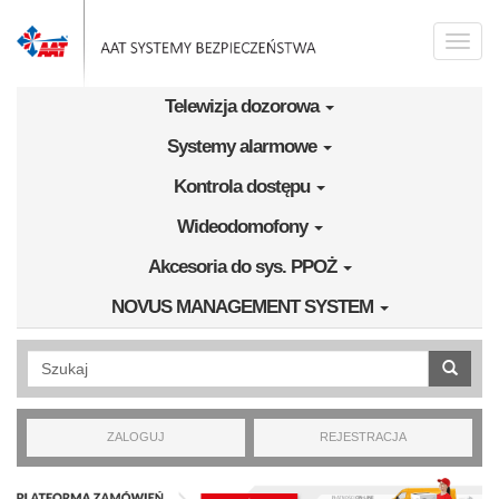
Przejdź do treści
Toggle
naviga
Telewizja dozorowa
Systemy alarmowe
Kontrola dostępu
Wideodomofony
Akcesoria do sys. PPOŻ
NOVUS MANAGEMENT SYSTEM
Wyszukiwanie pełnotekstowe
ZALOGUJ
REJESTRACJA