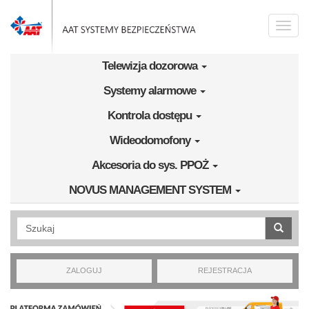
Przejdź do treści
Toggle
naviga
Telewizja dozorowa
Systemy alarmowe
Kontrola dostępu
Wideodomofony
Akcesoria do sys. PPOŻ
NOVUS MANAGEMENT SYSTEM
Wyszukiwanie pełnotekstowe
ZALOGUJ
REJESTRACJA