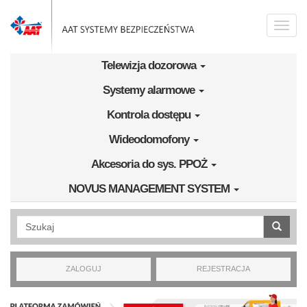
Przejdź do treści
Toggle
naviga
Telewizja dozorowa
Systemy alarmowe
Kontrola dostępu
Wideodomofony
Akcesoria do sys. PPOŻ
NOVUS MANAGEMENT SYSTEM
Wyszukiwanie pełnotekstowe
ZALOGUJ
REJESTRACJA