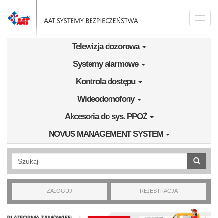
Przejdź do treści
Toggle
naviga
Telewizja dozorowa
Systemy alarmowe
Kontrola dostępu
Wideodomofony
Akcesoria do sys. PPOŻ
NOVUS MANAGEMENT SYSTEM
Wyszukiwanie pełnotekstowe
ZALOGUJ
REJESTRACJA