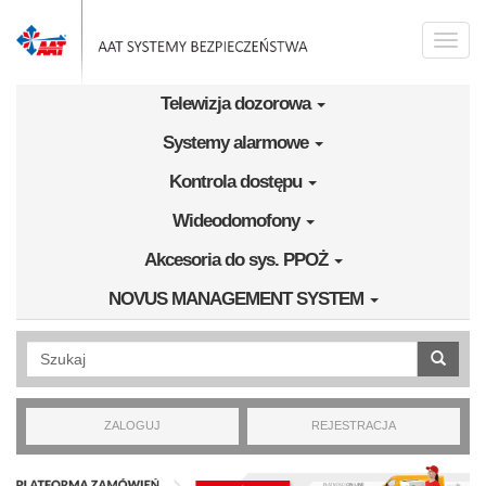
Przejdź do treści
Toggle
naviga
Telewizja dozorowa
Systemy alarmowe
Kontrola dostępu
Wideodomofony
Akcesoria do sys. PPOŻ
NOVUS MANAGEMENT SYSTEM
Wyszukiwanie pełnotekstowe
ZALOGUJ
REJESTRACJA