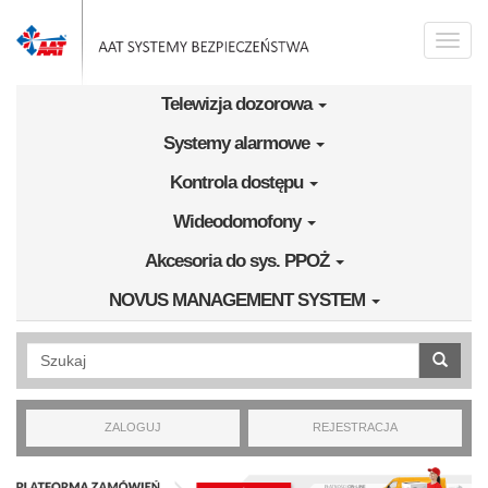
Przejdź do treści
Toggle
naviga
Telewizja dozorowa
Systemy alarmowe
Kontrola dostępu
Wideodomofony
Akcesoria do sys. PPOŻ
NOVUS MANAGEMENT SYSTEM
Wyszukiwanie pełnotekstowe
ZALOGUJ
REJESTRACJA