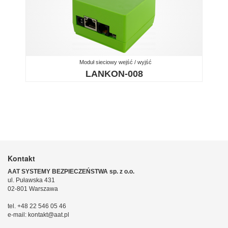
Moduł sieciowy wejść / wyjść
LANKON-008
Kontakt
AAT SYSTEMY BEZPIECZEŃSTWA sp. z o.o.
ul. Puławska 431
02-801 Warszawa
tel. +48 22 546 05 46
e-mail: kontakt@aat.pl