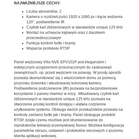
NAJWAŻNIEJSZE CECHY:
Liczba abonentów: 2
Kamera o rozdzielczości 1920 x 1080 px i kącie widzenia
120°, podświetlenie IR
Czytnik kart zbliżeniowych w standardzie unique 125 kHz
Montaż na uchwycie kątowym oraz z daszkiem
przeciwdeszczowym
Funkcja kontroli furtki i bramy
Wsparcie protokołu RTSP
Panel wejściowy Villa NVE-EPV102P jest eleganckim i
estetycznym urządzeniem przeznaczonym do zastosowań
zewnętrznych, np. przed wejściem na posesję. W prosty sposób
pozwala skomunikować się z właścicielem domu za pomocą
przycisku dzwonka i wbudowanej kolorowej kamery.
Podświetlenie podczerwone (IR) pozwala na bezproblemowe
korzystanie z panelu również w nocy.. Wbudowany czytnik kart
zbliżeniowych w standardzie unique 125 kHz pozwala na
stworzenie prostej kontroli dostępu i ułatwia codzienne
użytkowanie systemu. Obsługa dwóch przekaźników pozwala na
kontrolę zarówno furtki jak i bramy. Panel obsługuje protokół
RTSP, dzięki czemu możliwe jest strumieniowanie do
rejestratorów telewizji przemysłowej Novus. Możliwa konfiguracja
parametrów obrazu, ustawień i protokołów sieciowych z poziomu
klienta aplikacji webowej.