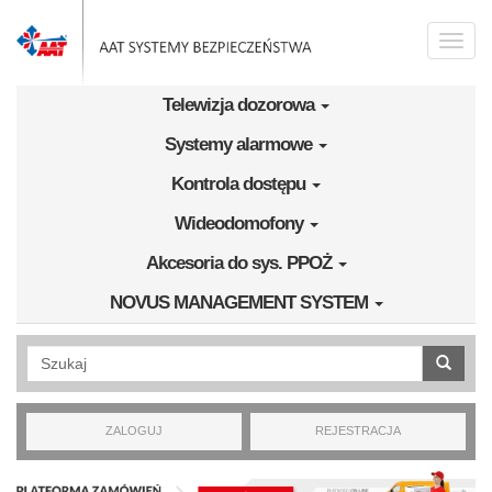
Przejdź do treści
Toggle
naviga
Telewizja dozorowa
Systemy alarmowe
Kontrola dostępu
Wideodomofony
Akcesoria do sys. PPOŻ
NOVUS MANAGEMENT SYSTEM
Wyszukiwanie pełnotekstowe
ZALOGUJ
REJESTRACJA