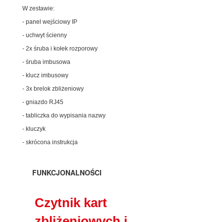
W zestawie:
- panel wejściowy IP
- uchwyt ścienny
- 2x śruba i kołek rozporowy
- śruba imbusowa
- klucz imbusowy
- 3x brelok zbliżeniowy
- gniazdo RJ45
- tabliczka do wypisania nazwy
- kluczyk
- skrócona instrukcja
FUNKCJONALNOŚCI
Czytnik kart
zbliżeniowych i