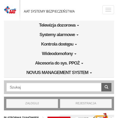
Przejdź do treści
Toggle
naviga
Telewizja dozorowa
Systemy alarmowe
Kontrola dostępu
Wideodomofony
Akcesoria do sys. PPOŻ
NOVUS MANAGEMENT SYSTEM
Wyszukiwanie pełnotekstowe
ZALOGUJ
REJESTRACJA