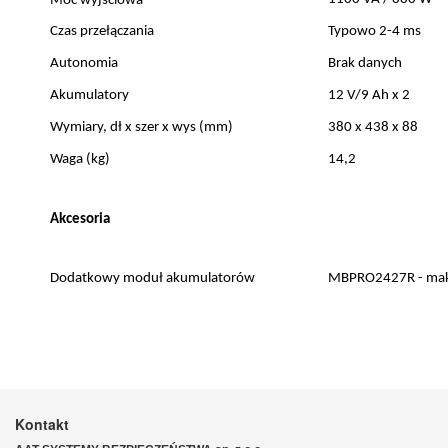
Moc wyjściowa
Czas przełączania
Typowo 2-4 ms
Autonomia
Brak danych
Akumulatory
12 V/9 Ah x 2
Wymiary, dł x szer x wys (mm)
380 x 438 x 88
Waga (kg)
14,2
Akcesoria
Dodatkowy moduł akumulatorów
MBPRO2427R - maks
Kontakt