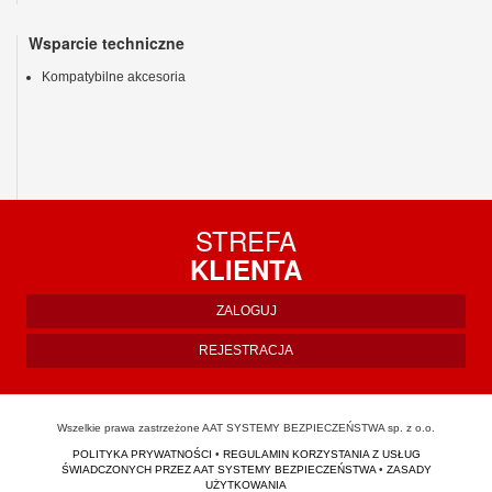
Wsparcie techniczne
Kompatybilne akcesoria
STREFA
KLIENTA
ZALOGUJ
REJESTRACJA
Wszelkie prawa zastrzeżone AAT SYSTEMY BEZPIECZEŃSTWA sp. z o.o.
POLITYKA PRYWATNOŚCI
•
REGULAMIN KORZYSTANIA Z USŁUG
ŚWIADCZONYCH PRZEZ AAT SYSTEMY BEZPIECZEŃSTWA
•
ZASADY
UŻYTKOWANIA