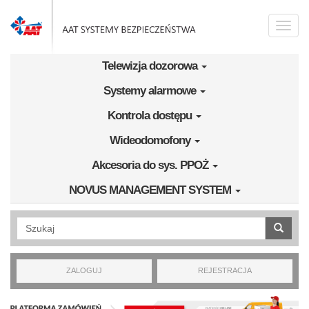
Przejdź do treści
Toggle
naviga
Telewizja dozorowa
Systemy alarmowe
Kontrola dostępu
Wideodomofony
Akcesoria do sys. PPOŻ
NOVUS MANAGEMENT SYSTEM
Wyszukiwanie pełnotekstowe
ZALOGUJ
REJESTRACJA