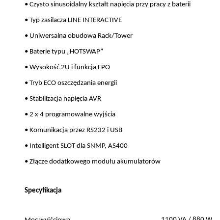
• Czysto sinusoidalny kształt napięcia przy pracy z baterii
• Typ zasilacza LINE INTERACTIVE
• Uniwersalna obudowa Rack/Tower
• Baterie typu „HOTSWAP”
• Wysokość 2U i funkcja EPO
• Tryb ECO oszczędzania energii
• Stabilizacja napięcia AVR
• 2 x 4 programowalne wyjścia
• Komunikacja przez RS232 i USB
• Intelligent SLOT dla SNMP, AS400
• Złącze dodatkowego modułu akumulatorów
Specyfikacja
1100 VA / 880 W