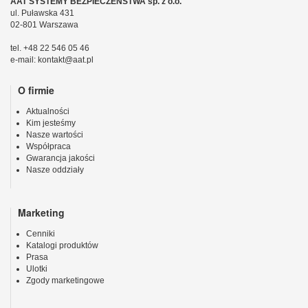
AAT SYSTEMY BEZPIECZEŃSTWA sp. z o.o.
ul. Puławska 431
02-801 Warszawa
tel. +48 22 546 05 46
e-mail: kontakt@aat.pl
O firmie
Aktualności
Kim jesteśmy
Nasze wartości
Współpraca
Gwarancja jakości
Nasze oddziały
Marketing
Cenniki
Katalogi produktów
Prasa
Ulotki
Zgody marketingowe