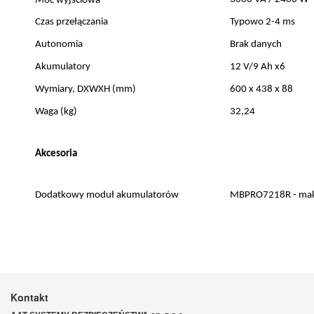
Moc wyjściowa
Czas przełączania
Typowo 2-4 ms
Autonomia
Brak danych
Akumulatory
12 V/9 Ah x6
Wymiary, DXWXH (mm)
600 x 438 x 88
Waga (kg)
32,24
Akcesoria
Dodatkowy moduł akumulatorów
MBPRO7218R - maks
Kontakt