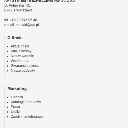
AAT SYSTEMY BEZPIECZEŃSTWA sp. z o.o.
ul. Puławska 431
02-801 Warszawa
tel. +48 22 546 05 46
e-mail: kontakt@aat.pl
O firmie
Aktualności
Kim jesteśmy
Nasze wartości
Współpraca
Gwarancja jakości
Nasze oddziały
Marketing
Cenniki
Katalogi produktów
Prasa
Ulotki
Zgody marketingowe