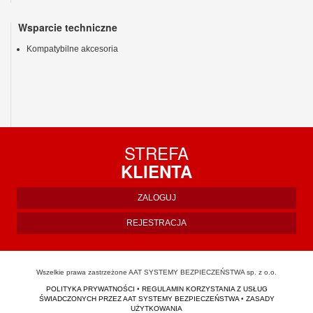
Wsparcie techniczne
Kompatybilne akcesoria
STREFA
KLIENTA
ZALOGUJ
REJESTRACJA
Wszelkie prawa zastrzeżone AAT SYSTEMY BEZPIECZEŃSTWA sp. z o.o.
POLITYKA PRYWATNOŚCI
•
REGULAMIN KORZYSTANIA Z USŁUG
ŚWIADCZONYCH PRZEZ AAT SYSTEMY BEZPIECZEŃSTWA
•
ZASADY
UŻYTKOWANIA