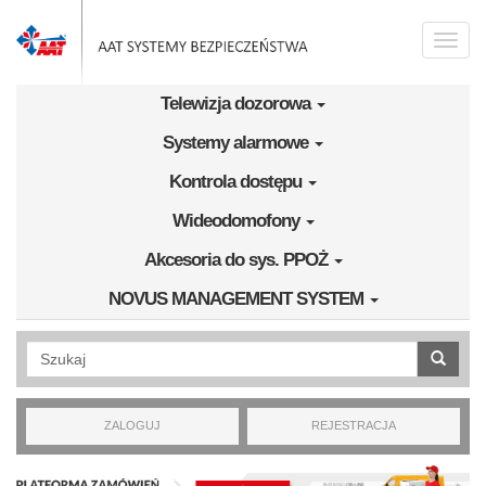
Przejdź do treści
Toggle
naviga
Telewizja dozorowa
Systemy alarmowe
Kontrola dostępu
Wideodomofony
Akcesoria do sys. PPOŻ
NOVUS MANAGEMENT SYSTEM
Wyszukiwanie pełnotekstowe
ZALOGUJ
REJESTRACJA