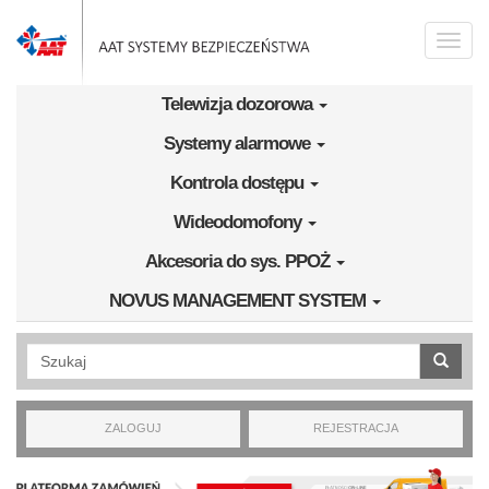
Przejdź do treści
Toggle
naviga
Telewizja dozorowa
Systemy alarmowe
Kontrola dostępu
Wideodomofony
Akcesoria do sys. PPOŻ
NOVUS MANAGEMENT SYSTEM
Wyszukiwanie pełnotekstowe
ZALOGUJ
REJESTRACJA