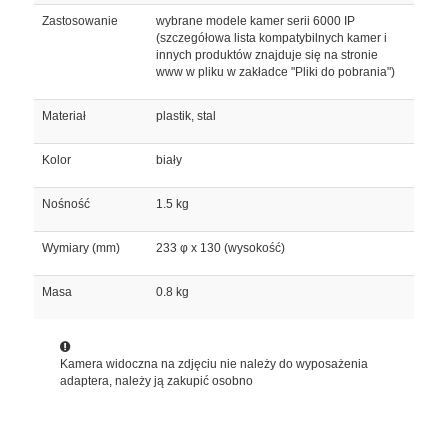
Zastosowanie
wybrane modele kamer serii 6000 IP
(szczegółowa lista kompatybilnych kamer i
innych produktów znajduje się na stronie
www w pliku w zakładce "Pliki do pobrania")
Materiał
plastik, stal
Kolor
biały
Nośność
1.5 kg
Wymiary (mm)
233 φ x 130 (wysokość)
Masa
0.8 kg
Kamera widoczna na zdjęciu nie należy do wyposażenia
adaptera, należy ją zakupić osobno