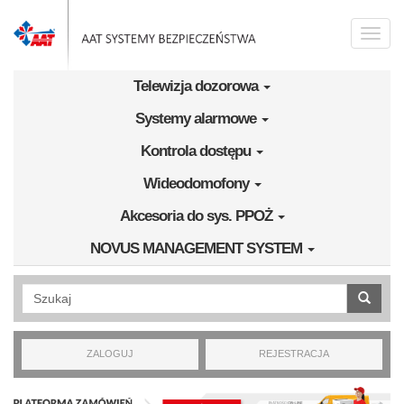
Przejdź do treści
Toggle
naviga
Telewizja dozorowa
Systemy alarmowe
Kontrola dostępu
Wideodomofony
Akcesoria do sys. PPOŻ
NOVUS MANAGEMENT SYSTEM
Wyszukiwanie pełnotekstowe
ZALOGUJ
REJESTRACJA