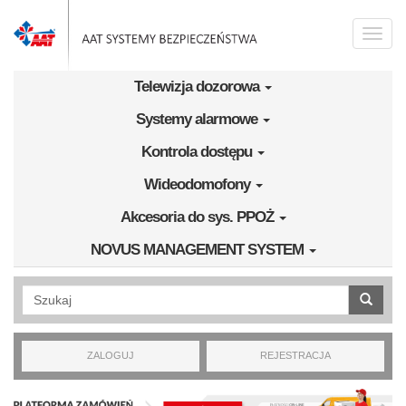
Przejdź do treści
Toggle
naviga
Telewizja dozorowa
Systemy alarmowe
Kontrola dostępu
Wideodomofony
Akcesoria do sys. PPOŻ
NOVUS MANAGEMENT SYSTEM
Wyszukiwanie pełnotekstowe
ZALOGUJ
REJESTRACJA