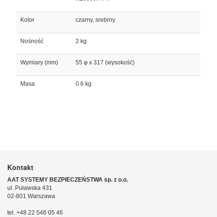
Kolor
czarny, srebrny
Nośność
2 kg
Wymiary (mm)
55 φ x 317 (wysokość)
Masa
0.6 kg
Kontakt
AAT SYSTEMY BEZPIECZEŃSTWA sp. z o.o.
ul. Puławska 431
02-801 Warszawa
tel. +48 22 546 05 46