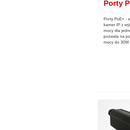
Porty 
Porty PoE+ - w
kamer IP z wy
mocy dla jedn
pozwala na p
mocy do 30W (