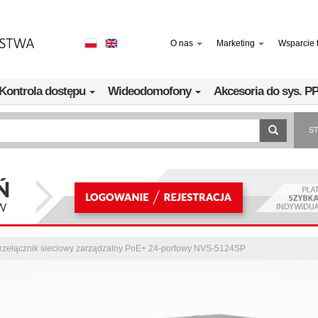
O nas
Marketing
Wsparcie 
Kontrola dostępu
Wideodomofony
Akcesoria do sys. 
S
rzełącznik sieciowy zarządzalny PoE+ 24-portowy NVS-5124SP