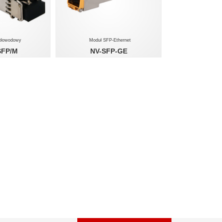
atłowodowy
Moduł SFP-Ethernet
SFP/M
NV-SFP-GE
00Mb/s LC
1 x 1000Mb/s RJ-45