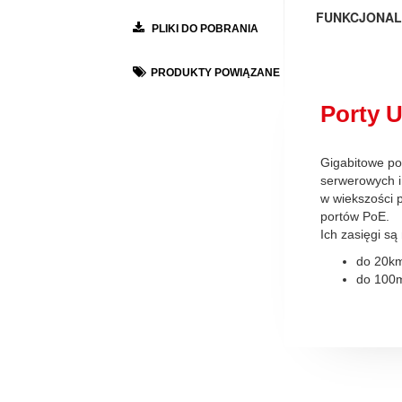
FUNKCJONAL
PLIKI DO POBRANIA
PRODUKTY POWIĄZANE
Porty U
Gigabitowe po
serwerowych i 
w wiekszości 
portów PoE.
Ich zasięgi są
do 20km
do 100m