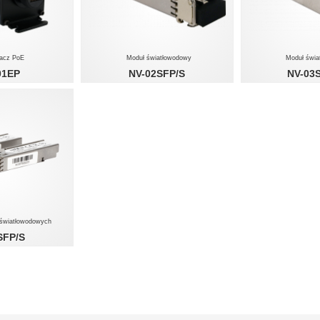
żacz PoE
Moduł światłowodowy
Moduł świ
01EP
NV-02SFP/S
NV-03
0Mb/s PoE
1 x 1000Mb/s LC
1 x 10
światłowodowych
SFP/S
00Mb/s LC