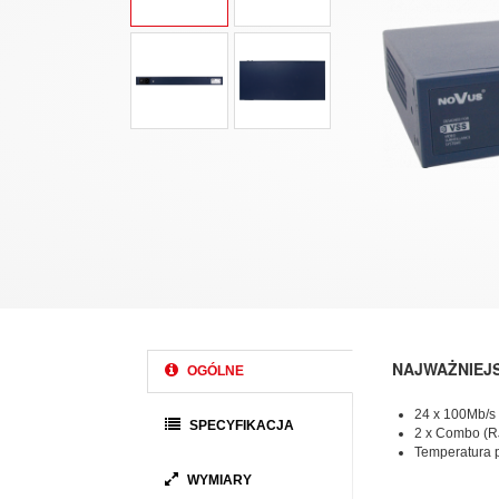
NAJWAŻNIEJ
OGÓLNE
24 x 100Mb/s
SPECYFIKACJA
2 x Combo (R
Temperatura 
WYMIARY