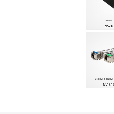
Przedłu
NV-1
1 x 100
Zestaw modułów 
NV-24
1 x 10