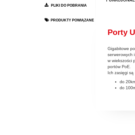
PLIKI DO POBRANIA
PRODUKTY POWIĄZANE
Porty U
Gigabitowe po
serwerowych i 
w wiekszości 
portów PoE.
Ich zasięgi są
do 20km
do 100m