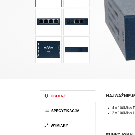
NAJWAŻNIEJ
OGÓLNE
4 x 100Mb/s 
SPECYFIKACJA
2 x 100Mb/s 
WYMIARY
FUNKCJONAL