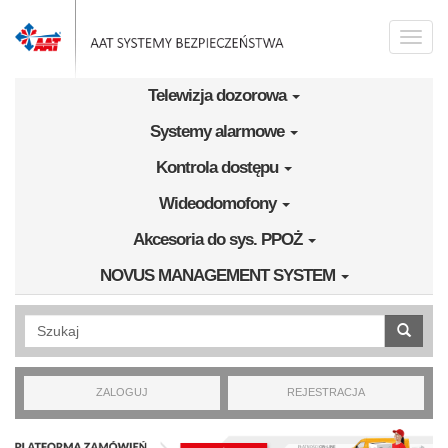
Przejdź do treści
Toggle
naviga
Telewizja dozorowa
Systemy alarmowe
Kontrola dostępu
Wideodomofony
Akcesoria do sys. PPOŻ
NOVUS MANAGEMENT SYSTEM
Wyszukiwanie pełnotekstowe
ZALOGUJ
REJESTRACJA