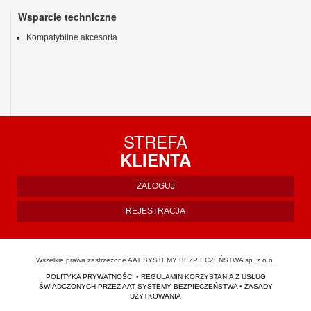
Wsparcie techniczne
Kompatybilne akcesoria
STREFA
KLIENTA
ZALOGUJ
REJESTRACJA
Wszelkie prawa zastrzeżone AAT SYSTEMY BEZPIECZEŃSTWA sp. z o.o.
POLITYKA PRYWATNOŚCI
•
REGULAMIN KORZYSTANIA Z USŁUG
ŚWIADCZONYCH PRZEZ AAT SYSTEMY BEZPIECZEŃSTWA
•
ZASADY
UŻYTKOWANIA