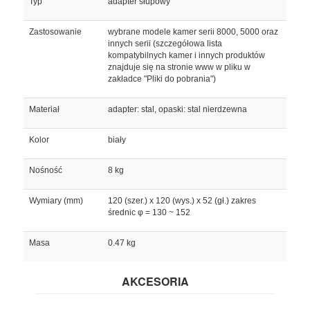
Typ
adapter słupowy
Zastosowanie
wybrane modele kamer serii 8000, 5000 oraz
innych serii (szczegółowa lista
kompatybilnych kamer i innych produktów
znajduje się na stronie www w pliku w
zakładce "Pliki do pobrania")
Materiał
adapter: stal, opaski: stal nierdzewna
Kolor
biały
Nośność
8 kg
Wymiary (mm)
120 (szer.) x 120 (wys.) x 52 (gł.) zakres
średnic φ = 130 ~ 152
Masa
0.47 kg
AKCESORIA