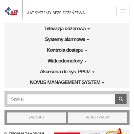
Przejdź do treści
Toggle
naviga
Telewizja dozorowa
Systemy alarmowe
Kontrola dostępu
Wideodomofony
Akcesoria do sys. PPOŻ
NOVUS MANAGEMENT SYSTEM
Wyszukiwanie pełnotekstowe
ZALOGUJ
REJESTRACJA