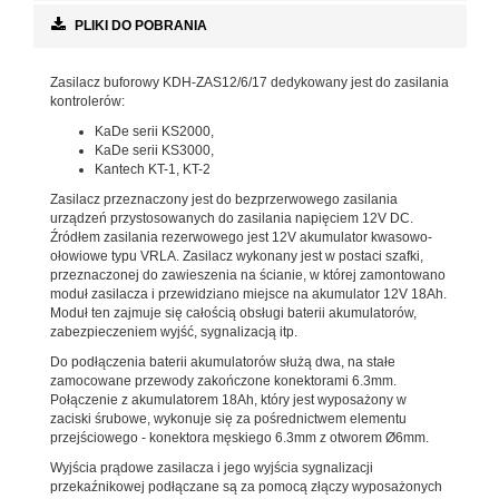
PLIKI DO POBRANIA
Zasilacz buforowy KDH-ZAS12/6/17 dedykowany jest do zasilania
kontrolerów:
KaDe serii KS2000,
KaDe serii KS3000,
Kantech KT-1, KT-2
Zasilacz przeznaczony jest do bezprzerwowego zasilania
urządzeń przystosowanych do zasilania napięciem 12V DC.
Źródłem zasilania rezerwowego jest 12V akumulator kwasowo-
ołowiowe typu VRLA. Zasilacz wykonany jest w postaci szafki,
przeznaczonej do zawieszenia na ścianie, w której zamontowano
moduł zasilacza i przewidziano miejsce na akumulator 12V 18Ah.
Moduł ten zajmuje się całością obsługi baterii akumulatorów,
zabezpieczeniem wyjść, sygnalizacją itp.
Do podłączenia baterii akumulatorów służą dwa, na stałe
zamocowane przewody zakończone konektorami 6.3mm.
Połączenie z akumulatorem 18Ah, który jest wyposażony w
zaciski śrubowe, wykonuje się za pośrednictwem elementu
przejściowego - konektora męskiego 6.3mm z otworem Ø6mm.
Wyjścia prądowe zasilacza i jego wyjścia sygnalizacji
przekaźnikowej podłączane są za pomocą złączy wyposażonych