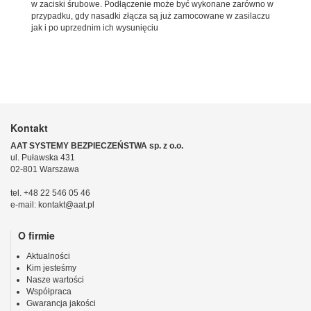
w zaciski śrubowe. Podłączenie może być wykonane zarówno w
przypadku, gdy nasadki złącza są już zamocowane w zasilaczu
jak i po uprzednim ich wysunięciu
Kontakt
AAT SYSTEMY BEZPIECZEŃSTWA sp. z o.o.
ul. Puławska 431
02-801 Warszawa
tel. +48 22 546 05 46
e-mail: kontakt@aat.pl
O firmie
Aktualności
Kim jesteśmy
Nasze wartości
Współpraca
Gwarancja jakości