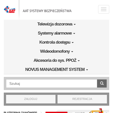
Przejdź do treści
Toggle
naviga
Telewizja dozorowa
Systemy alarmowe
Kontrola dostępu
Wideodomofony
Akcesoria do sys. PPOŻ
NOVUS MANAGEMENT SYSTEM
Wyszukiwanie pełnotekstowe
ZALOGUJ
REJESTRACJA