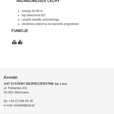
NAJWAŻNIEJSZE CECHY
zasięg do 80 m
kąt świecenia 60°
czujnik światła widzialnego
obudowa odporna na warunki pogodowe
FUNKCJE
Kontakt
AAT SYSTEMY BEZPIECZEŃSTWA sp. z o.o.
ul. Puławska 431
02-801 Warszawa
tel. +48 22 546 05 46
e-mail: kontakt@aat.pl