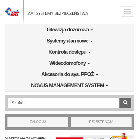
Przejdź do treści
Toggle
naviga
Telewizja dozorowa
Systemy alarmowe
Kontrola dostępu
Wideodomofony
Akcesoria do sys. PPOŻ
NOVUS MANAGEMENT SYSTEM
Wyszukiwanie pełnotekstowe
ZALOGUJ
REJESTRACJA