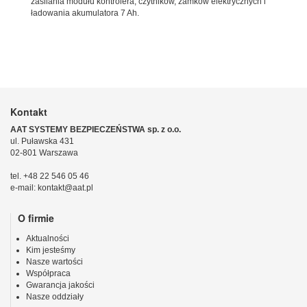
zasilania modułu kontrolera, czytników, zamków elektrycznych i
ładowania akumulatora 7 Ah.
Kontakt
AAT SYSTEMY BEZPIECZEŃSTWA sp. z o.o.
ul. Puławska 431
02-801 Warszawa
tel. +48 22 546 05 46
e-mail: kontakt@aat.pl
O firmie
Aktualności
Kim jesteśmy
Nasze wartości
Współpraca
Gwarancja jakości
Nasze oddziały