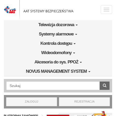
Przejdź do treści
Toggle
naviga
Telewizja dozorowa
Systemy alarmowe
Kontrola dostępu
Wideodomofony
Akcesoria do sys. PPOŻ
NOVUS MANAGEMENT SYSTEM
Wyszukiwanie pełnotekstowe
ZALOGUJ
REJESTRACJA