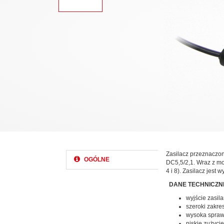
Zasilacz przeznaczon
OGÓLNE
DC5,5/2,1. Wraz z mo
4 i 8). Zasilacz jes
DANE TECHNICZN
wyjście zasi
szeroki zakre
wysoka spra
niskie zużyci