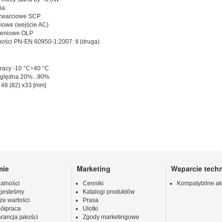
ia:
arciowe SCP
we (wejście AC)
niowe OLP
ości PN-EN 60950-1:2007: II (druga)
racy -10 °C÷40 °C
zględna 20%...90%
48 (82) x33 [mm]
mie
Marketing
Wsparcie tech
alności
Cenniki
Kompatybilne ak
 jesteśmy
Katalogi produktów
ze wartości
Prasa
ółpraca
Ulotki
rancja jakości
Zgody marketingowe