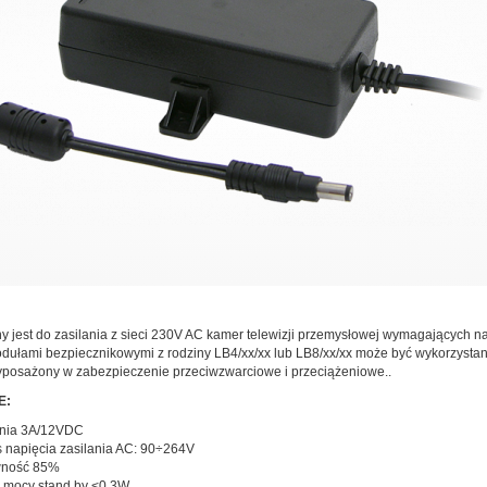
y jest do zasilania z sieci 230V AC kamer telewizji przemysłowej wymagających n
dułami bezpiecznikowymi z rodziny LB4/xx/xx lub LB8/xx/xx może być wykorzystan
t wyposażony w zabezpieczenie przeciwzwarciowe i przeciążeniowe..
E:
lania 3A/12VDC
s napięcia zasilania AC: 90÷264V
wność 85%
e mocy stand by <0,3W