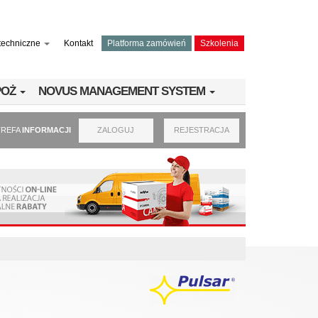
techniczne
Kontakt
Platforma zamówień
Szkolenia
PPOŻ
NOVUS MANAGEMENT SYSTEM
TREFA
INFORMACJI
ZALOGUJ
REJESTRACJA