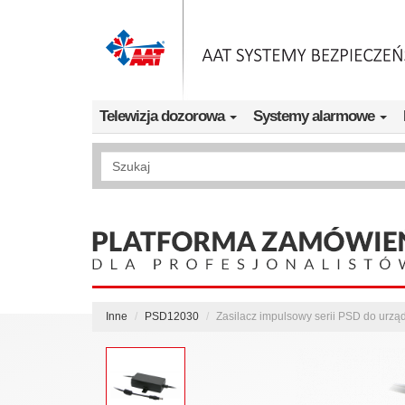
Przejdź do treści
Telewizja dozorowa
Systemy alarmowe
Wyszukiwanie pełnotekstowe
Inne
PSD12030
Zasilacz impulsowy serii PSD do ur