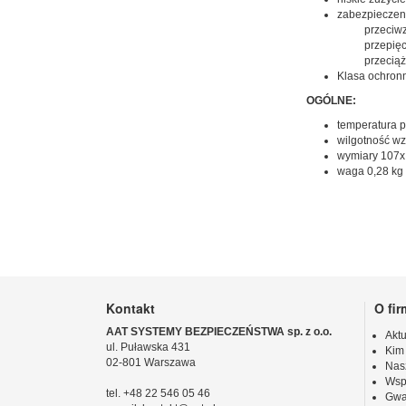
zabezpieczen
przeciwzw
przepięcio
przeciąże
Klasa ochronn
OGÓLNE:
temperatura p
wilgotność w
wymiary 107x 
waga 0,28 kg
Kontakt
O fir
AAT SYSTEMY BEZPIECZEŃSTWA sp. z o.o.
Aktu
ul. Puławska 431
Kim
02-801 Warszawa
Nas
Wsp
tel. +48 22 546 05 46
Gwa