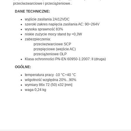
przeciwzwarciowe i przeciążeniowe..
DANE TECHNICZNE:
wyjście zasilania 2A/12VDC
szeroki zakres napięcia zasilania AC: 90÷264V
wysoka sprawność 83%
niskie zużycie mocy stand by <0,3W
zabezpieczenia:
przeciwzwarciowe SCP
przepięciowe (wejście AC)
przeciążeniowe OLP
Klasa ochronności PN-EN 60950-1:2007: II (druga)
OGÓLNE:
temperatura pracy -10 °C÷40 °C
wilgotność względna 20%...90%
wymiary 86x 72 (50) x32 [mm]
waga 0,24 kg