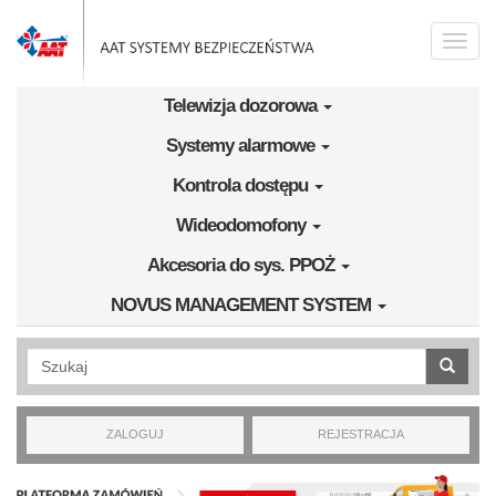
Przejdź do treści
Toggle
naviga
Telewizja dozorowa
Systemy alarmowe
Kontrola dostępu
Wideodomofony
Akcesoria do sys. PPOŻ
NOVUS MANAGEMENT SYSTEM
Wyszukiwanie pełnotekstowe
ZALOGUJ
REJESTRACJA