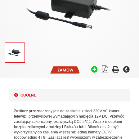
OGÓLNE
Zasilacz przeznaczony jest do zasilania z sieci 230V AC kamer
telewizji przemysłowej wymagających napięcia 12V DC. Przewód
zasilający zakończony jest wtyczką DC5,5/2,1. Wraz z modułami
bezpiecznikowymi z rodziny LB4/xx/xx lub LB8/xx/xx może być
wykorzystany do zasilania więcej niż jednej kamery CCTV
(odpowiednio 4 i 8). Zasilacz jest wyposażony w zabezpieczenie