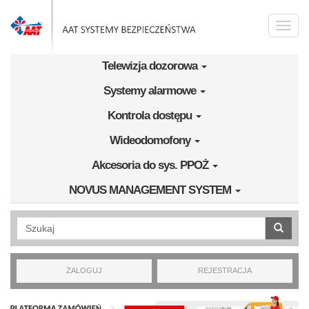
Przejdź do treści
Toggle
naviga
Telewizja dozorowa
Systemy alarmowe
Kontrola dostępu
Wideodomofony
Akcesoria do sys. PPOŻ
NOVUS MANAGEMENT SYSTEM
Wyszukiwanie pełnotekstowe
ZALOGUJ
REJESTRACJA