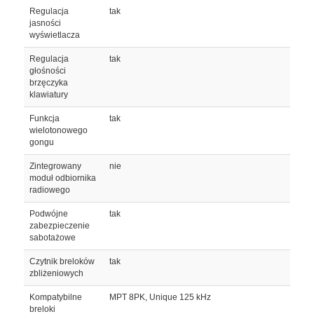
Regulacja
tak
jasności
wyświetlacza
Regulacja
tak
głośności
brzęczyka
klawiatury
Funkcja
tak
wielotonowego
gongu
Zintegrowany
nie
moduł odbiornika
radiowego
Podwójne
tak
zabezpieczenie
sabotażowe
Czytnik breloków
tak
zbliżeniowych
Kompatybilne
MPT 8PK, Unique 125 kHz
breloki