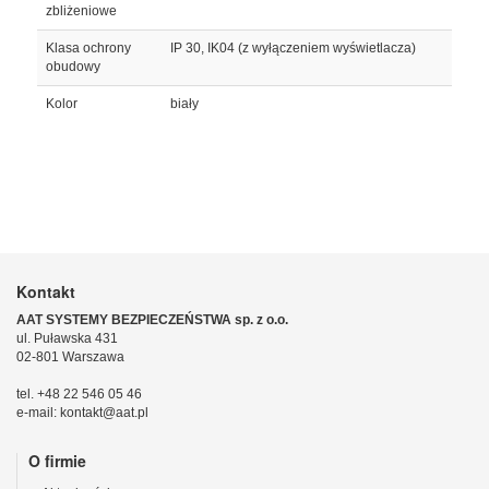
zbliżeniowe
Klasa ochrony
IP 30, IK04 (z wyłączeniem wyświetlacza)
obudowy
Kolor
biały
Kontakt
AAT SYSTEMY BEZPIECZEŃSTWA sp. z o.o.
ul. Puławska 431
02-801 Warszawa
tel. +48 22 546 05 46
e-mail: kontakt@aat.pl
O firmie