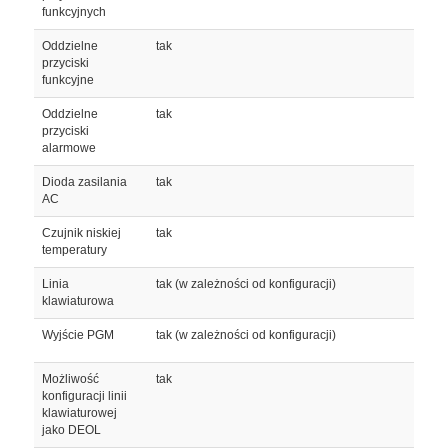
funkcyjnych
Oddzielne
tak
przyciski
funkcyjne
Oddzielne
tak
przyciski
alarmowe
Dioda zasilania
tak
AC
Czujnik niskiej
tak
temperatury
Linia
tak (w zależności od konfiguracji)
klawiaturowa
Wyjście PGM
tak (w zależności od konfiguracji)
Możliwość
tak
konfiguracji linii
klawiaturowej
jako DEOL