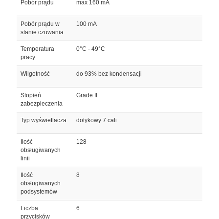
Pobór prądu
max 160 mA
Pobór prądu w
100 mA
stanie czuwania
Temperatura
0°C - 49°C
pracy
Wilgotność
do 93% bez kondensacji
Stopień
Grade II
zabezpieczenia
Typ wyświetlacza
dotykowy 7 cali
Ilość
128
obsługiwanych
linii
Ilość
8
obsługiwanych
podsystemów
Liczba
6
przycisków