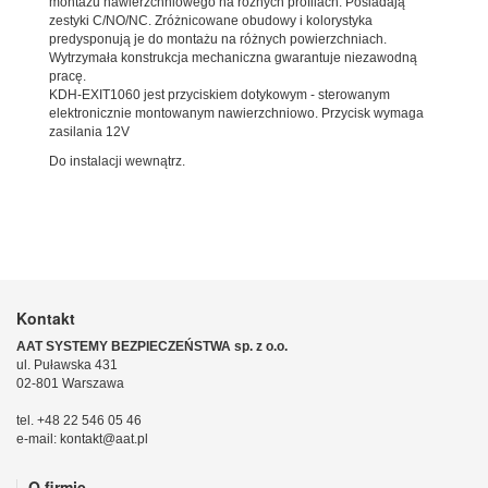
montażu nawierzchniowego na różnych profilach. Posiadają
zestyki C/NO/NC. Zróżnicowane obudowy i kolorystyka
predysponują je do montażu na różnych powierzchniach.
Wytrzymała konstrukcja mechaniczna gwarantuje niezawodną
pracę.
KDH-EXIT1060 jest przyciskiem dotykowym - sterowanym
elektronicznie montowanym nawierzchniowo. Przycisk wymaga
zasilania 12V
Do instalacji wewnątrz.
Kontakt
AAT SYSTEMY BEZPIECZEŃSTWA sp. z o.o.
ul. Puławska 431
02-801 Warszawa
tel. +48 22 546 05 46
e-mail: kontakt@aat.pl
O firmie