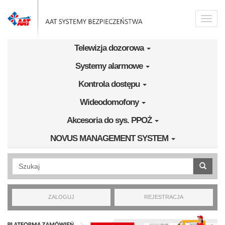
Przejdź do treści
Toggle
naviga
Telewizja dozorowa
Systemy alarmowe
Kontrola dostępu
Wideodomofony
Akcesoria do sys. PPOŻ
NOVUS MANAGEMENT SYSTEM
Wyszukiwanie pełnotekstowe
ZALOGUJ
REJESTRACJA