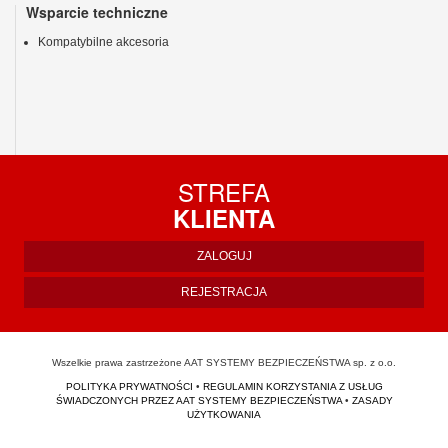
Wsparcie techniczne
Kompatybilne akcesoria
STREFA
KLIENTA
ZALOGUJ
REJESTRACJA
Wszelkie prawa zastrzeżone AAT SYSTEMY BEZPIECZEŃSTWA sp. z o.o.
POLITYKA PRYWATNOŚCI
•
REGULAMIN KORZYSTANIA Z USŁUG
ŚWIADCZONYCH PRZEZ AAT SYSTEMY BEZPIECZEŃSTWA
•
ZASADY
UŻYTKOWANIA