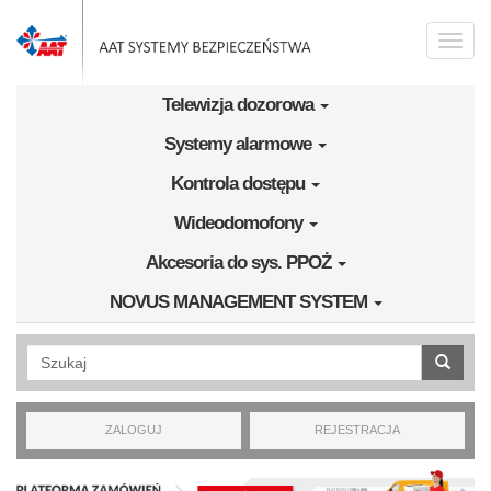
Przejdź do treści
Toggle
naviga
Telewizja dozorowa
Systemy alarmowe
Kontrola dostępu
Wideodomofony
Akcesoria do sys. PPOŻ
NOVUS MANAGEMENT SYSTEM
Wyszukiwanie pełnotekstowe
ZALOGUJ
REJESTRACJA