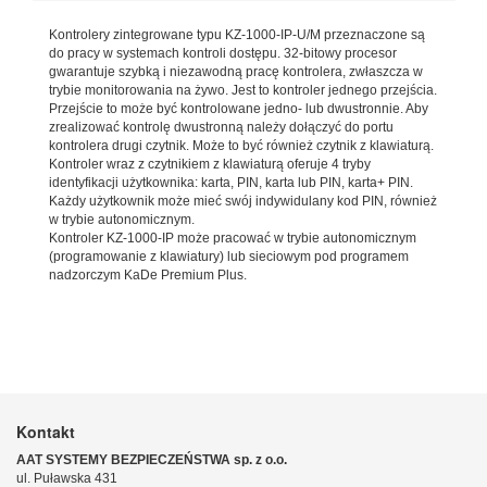
Kontrolery zintegrowane typu KZ-1000-IP-U/M przeznaczone są
do pracy w systemach kontroli dostępu. 32-bitowy procesor
gwarantuje szybką i niezawodną pracę kontrolera, zwłaszcza w
trybie monitorowania na żywo. Jest to kontroler jednego przejścia.
Przejście to może być kontrolowane jedno- lub dwustronnie. Aby
zrealizować kontrolę dwustronną należy dołączyć do portu
kontrolera drugi czytnik. Może to być również czytnik z klawiaturą.
Kontroler wraz z czytnikiem z klawiaturą oferuje 4 tryby
identyfikacji użytkownika: karta, PIN, karta lub PIN, karta+ PIN.
Każdy użytkownik może mieć swój indywidulany kod PIN, również
w trybie autonomicznym.
Kontroler KZ-1000-IP może pracować w trybie autonomicznym
(programowanie z klawiatury) lub sieciowym pod programem
nadzorczym KaDe Premium Plus.
Kontakt
AAT SYSTEMY BEZPIECZEŃSTWA sp. z o.o.
ul. Puławska 431