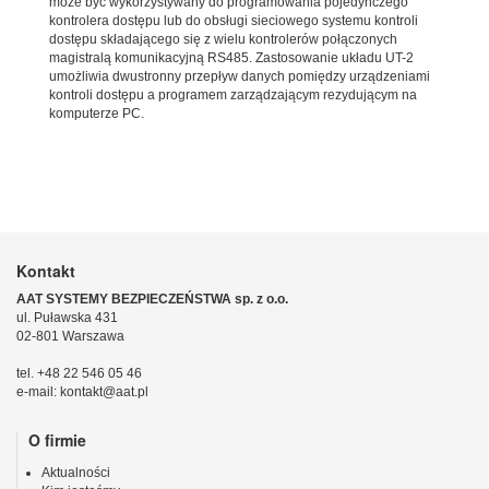
może być wykorzystywany do programowania pojedynczego
kontrolera dostępu lub do obsługi sieciowego systemu kontroli
dostępu składającego się z wielu kontrolerów połączonych
magistralą komunikacyjną RS485. Zastosowanie układu UT-2
umożliwia dwustronny przepływ danych pomiędzy urządzeniami
kontroli dostępu a programem zarządzającym rezydującym na
komputerze PC.
Kontakt
AAT SYSTEMY BEZPIECZEŃSTWA sp. z o.o.
ul. Puławska 431
02-801 Warszawa
tel. +48 22 546 05 46
e-mail: kontakt@aat.pl
O firmie
Aktualności