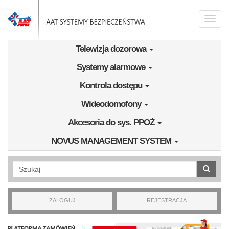
Przejdź do treści
Toggle
naviga
Telewizja dozorowa
Systemy alarmowe
Kontrola dostępu
Wideodomofony
Akcesoria do sys. PPOŻ
NOVUS MANAGEMENT SYSTEM
Wyszukiwanie pełnotekstowe
ZALOGUJ
REJESTRACJA