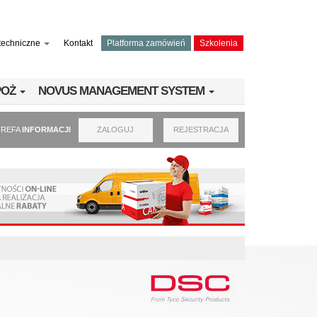
techniczne
Kontakt
Platforma zamówień
Szkolenia
PPOŻ
NOVUS MANAGEMENT SYSTEM
TREFA
INFORMACJI
ZALOGUJ
REJESTRACJA