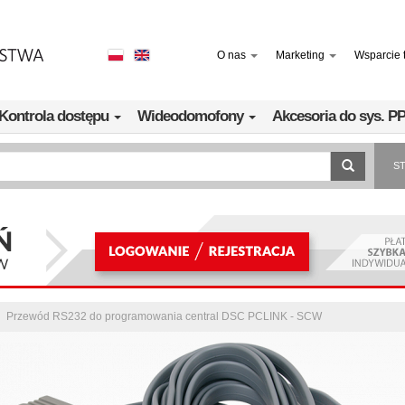
O nas
Marketing
Wsparcie 
Kontrola dostępu
Wideodomofony
Akcesoria do sys. 
S
Przewód RS232 do programowania central DSC PCLINK - SCW