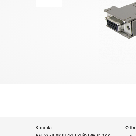
Kontakt
O fir
AAT SYSTEMY BEZPIECZEŃSTWA sp. z o.o.