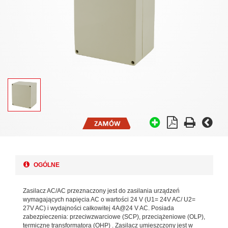
OGÓLNE
Zasilacz AC/AC przeznaczony jest do zasilania urządzeń
wymagających napięcia AC o wartości 24 V (U1= 24V AC/ U2=
27V AC) i wydajności całkowitej 4A@24 V AC. Posiada
zabezpieczenia: przeciwzwarciowe (SCP), przeciążeniowe (OLP),
termiczne transformatora (OHP) . Zasilacz umieszczony jest w