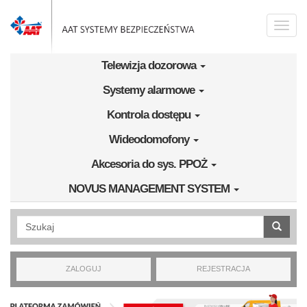
Przejdź do treści
Toggle
naviga
Telewizja dozorowa
Systemy alarmowe
Kontrola dostępu
Wideodomofony
Akcesoria do sys. PPOŻ
NOVUS MANAGEMENT SYSTEM
Wyszukiwanie pełnotekstowe
ZALOGUJ
REJESTRACJA