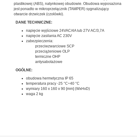
plastikowej (ABS), natynkowej obudowie. Obudowa wyposażona
jest ponadto w mikroprzełącznik (TAMPER) sygnalizujący
otwarcie drzwiczek (czołówki).
DANE TECHNICZNE:
napięcie wyjściowe 24VAC/4A lub 27V AC/3,7A
napięcie zasilania AC 230V
zabezpieczenia:
przeciwzwarciowe SCP
przeciążeniowe OLP
termiczne OHP
antysabotażowe
OGÓLNE:
obudowa hermetyczna IP 65
temperatura pracy -25 °C÷40 °C
wymiary 160 x 160 x 90 [mm] (WxHxD)
waga 2 kg