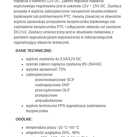
napięcia o wartości 12V DC. Zakres regulacji napięcia
wyjściowego regulowany jest w zakresie 12V ÷ 15V DC. Zasilacz
posiada 4 wyjścia zabezpieczone niezależnie bezpiecznikami
topikowymi lub polimerowymi PTC. Awaria (zwarcie) w obwodzie
wyjścia spowoduje przepalenie bezpiecznika topikowego lub
zadziałanie bezpiecznika PTC i odłączenie obwodu od zasilania
DC(+U). Zasilacz umieszczony jest w obudowie metalowej z
panelem sygnalizacyjnym wyposażonej w mikroprzełącznik
sygnalizujący otwarcie drzwiczek .
DANE TECHNICZNE:
wyjście zasilania 4x 0,5A/12V DC
szeroki zakres napięcia zasilania 85÷264VAC
wysoka sprawność 75%
zabezpieczenia:
przeciwzwarciowe SCP
nadnapięciowe OVP
przeciążeniowe OLP
przepięciowe
antysabotażowe
wyjście techniczne FPS sygnalizacji zadziałania
bezpiecznika
OGÓLNE:
temperatura pracy -10 °C÷50 °C
wilgotność względna 20%...90%