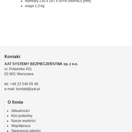
wymiary 230 x 167 x 50+8 (WxHxD) [mm]
waga 1,3 kg
Kontakt
AAT SYSTEMY BEZPIECZEŃSTWA sp. z o.o.
ul. Puławska 431
02-801 Warszawa
tel. +48 22 546 05 46
e-mail: kontakt@aat.pl
O firmie
Aktualności
Kim jesteśmy
Nasze wartości
Współpraca
Gwarancja jakości