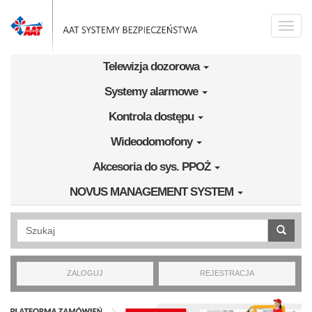
Przejdź do treści
Toggle
naviga
Telewizja dozorowa
Systemy alarmowe
Kontrola dostępu
Wideodomofony
Akcesoria do sys. PPOŻ
NOVUS MANAGEMENT SYSTEM
Wyszukiwanie pełnotekstowe
ZALOGUJ
REJESTRACJA