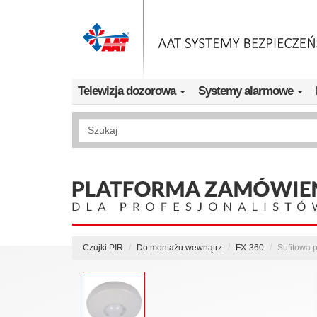
Przejdź do treści
Telewizja dozorowa
Systemy alarmowe
Wyszukiwanie pełnotekstowe
Czujki PIR
Do montażu wewnątrz
FX-360
Sufitowa 