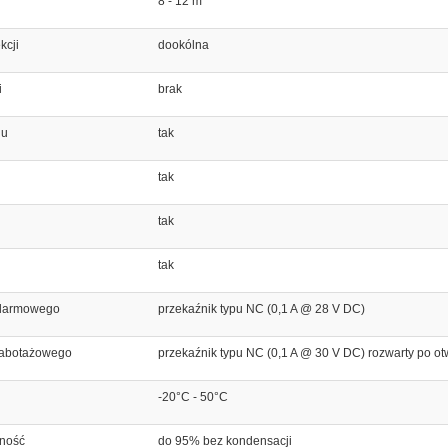
8 - 12 m
kcji
dookólna
i
brak
gu
tak
tak
tak
tak
 alarmowego
przekaźnik typu NC (0,1 A @ 28 V DC)
 sabotażowego
przekaźnik typu NC (0,1 A @ 30 V DC) rozwarty po o
-20°C - 50°C
tność
do 95% bez kondensacji