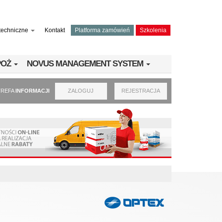
techniczne
Kontakt
Platforma zamówień
Szkolenia
PPOŻ
NOVUS MANAGEMENT SYSTEM
TREFA
INFORMACJI
ZALOGUJ
REJESTRACJA