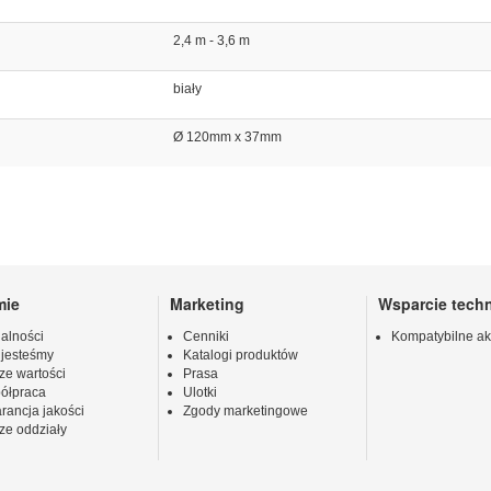
2,4 m - 3,6 m
biały
Ø 120mm x 37mm
mie
Marketing
Wsparcie tech
alności
Cenniki
Kompatybilne ak
 jesteśmy
Katalogi produktów
ze wartości
Prasa
ółpraca
Ulotki
rancja jakości
Zgody marketingowe
ze oddziały