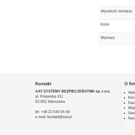
Wysokość montażu
Kolor
Wymiary
Kontakt
O fir
AAT SYSTEMY BEZPIECZEŃSTWA sp. z o.o.
Aktu
ul. Puławska 431
Kim
02-801 Warszawa
Nas
Wsp
tel. +48 22 546 05 46
Gwa
e-mail: kontakt@aat.pl
Nas