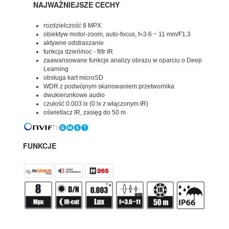
NAJWAŻNIEJSZE CECHY
rozdzielczość 8 MPX
obiektyw motor-zoom, auto-focus, f=3.6 ~ 11 mm/F1.3
aktywne odstraszanie
funkcja dzień/noc - filtr IR
zaawansowane funkcje analizy obrazu w oparciu o Deep
Learning
obsługa kart microSD
WDR z podwójnym skanowaniem przetwornika
dwukierunkowe audio
czułość 0.003 lx (0 lx z włączonym IR)
oświetlacz IR, zasięg do 50 m
FUNKCJE