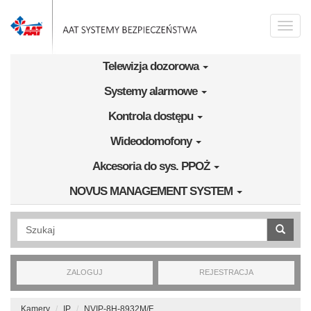
Przejdź do treści
Toggle
naviga
Telewizja dozorowa
Systemy alarmowe
Kontrola dostępu
Wideodomofony
Akcesoria do sys. PPOŻ
NOVUS MANAGEMENT SYSTEM
Wyszukiwanie pełnotekstowe
ZALOGUJ
REJESTRACJA
Kamery
IP
NVIP-8H-8932M/F