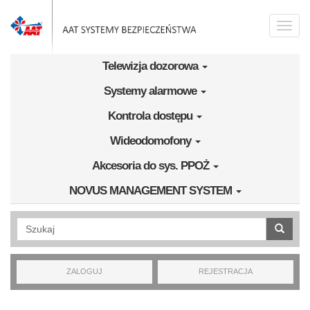
Przejdź do treści
Toggle
naviga
Telewizja dozorowa
Systemy alarmowe
Kontrola dostępu
Wideodomofony
Akcesoria do sys. PPOŻ
NOVUS MANAGEMENT SYSTEM
Wyszukiwanie pełnotekstowe
ZALOGUJ
REJESTRACJA