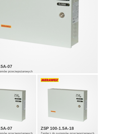
.5A-07
stemów przeciwpożarowych
.5A-07
ZSP 100-1.5A-18
stemów przeciwpożarowych
Zasilacz do systemów przeciwpożarowych