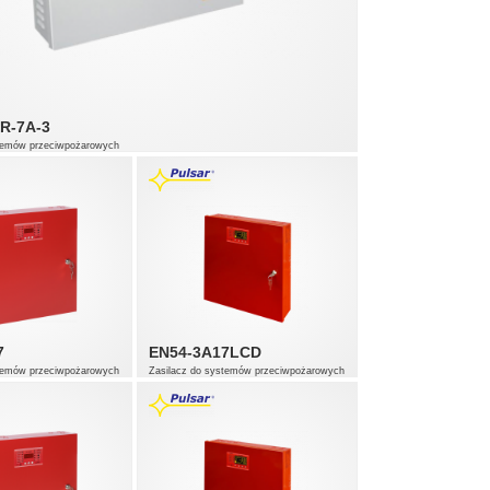
R-7A-3
stemów przeciwpożarowych
7
EN54-3A17LCD
stemów przeciwpożarowych
Zasilacz do systemów przeciwpożarowych