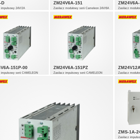
-D
ZM24V6A-151
ZM24V6A-
z impulsowy 24V/2A
Zasilacz modułowy serii Cameleon 24V/6A
Zasilacz moduło
- wykonanie podstawowe
V6A-151P-00
ZM24V6A-151PZ
ZM24V12A
z impulsowy serii CAMELEON
Zasilacz impulsowy serii CAMELEON
Zasilacz moduło
24V/6A
24V/12A - wyko
ZMS-1A-2
Zasilacz impu