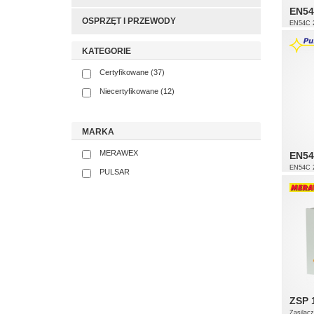
EN54
OSPRZĘT I PRZEWODY
EN54C 2
przeciw
KATEGORIE
Certyfikowane (37)
Niecertyfikowane (12)
MARKA
MERAWEX
EN54
EN54C 2
PULSAR
przeciw
ZSP 
Zasilac