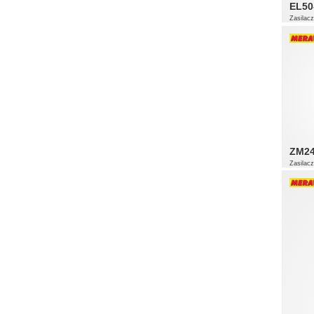
EL50
Zasilac
ZM24
Zasilac
24V/6A