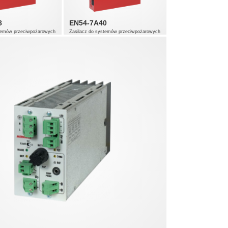
8
EN54-7A40
stemów przeciwpożarowych
Zasilacz do systemów przeciwpożarowych