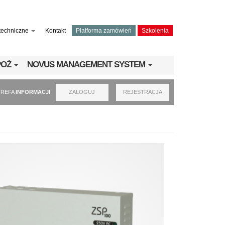
techniczne
Kontakt
Platforma zamówień
Szkolenia
PPOŻ
NOVUS MANAGEMENT SYSTEM
TREFA
INFORMACJI
ZALOGUJ
REJESTRACJA