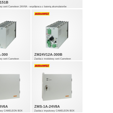
151B
wy serii Cameleon 24V/6A - współpraca z baterią akumulatorów
-300
ZM24V12A-300B
wy serii Cameleon
Zasilacz modułowy serii Cameleon
nanie podstawowe
24V/12A - współpraca z baterią
akumulatorów
4V6A
ZMS-1A-24V8A
lsowy CAMELEON BOX
Zasilacz impulsowy CAMELEON BOX