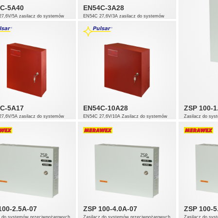
C-5A40
EN54C-3A28
7,6V/5A zasilacz do systemów
EN54C 27,6V/3A zasilacz do systemów
pożarowych
przeciwpożarowych
C-5A17
EN54C-10A28
ZSP 100-1
7,6V/5A zasilacz do systemów
EN54C 27,6V/10A Zasilacz do systemów
Zasilacz do sy
pożarowych
przeciwpożarowych
100-2.5A-07
ZSP 100-4.0A-07
ZSP 100-5
z do systemów przeciwpożarowych
Zasilacz do systemów przeciwpożarowych
Zasilacz do sy