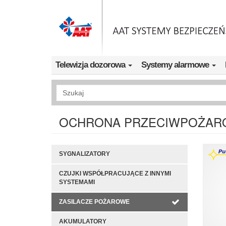
Przejdź do treści
Telewizja dozorowa
Systemy alarmowe
Wyszukiwanie pełnotekstowe
OCHRONA PRZECIWPOŻAR
SYGNALIZATORY
CZUJKI WSPÓŁPRACUJĄCE Z INNYMI
SYSTEMAMI
ZASILACZE POŻAROWE
AKUMULATORY