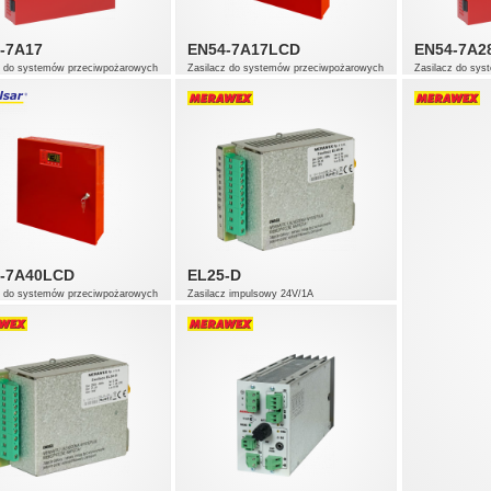
-7A17
EN54-7A17LCD
EN54-7A2
z do systemów przeciwpożarowych
Zasilacz do systemów przeciwpożarowych
Zasilacz do sy
-7A40LCD
EL25-D
z do systemów przeciwpożarowych
Zasilacz impulsowy 24V/1A