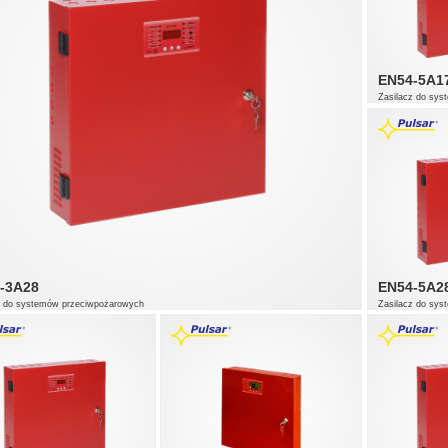
EN54-5A1
Zasilacz do sy
-3A28
EN54-5A2
z do systemów przeciwpożarowych
Zasilacz do sy