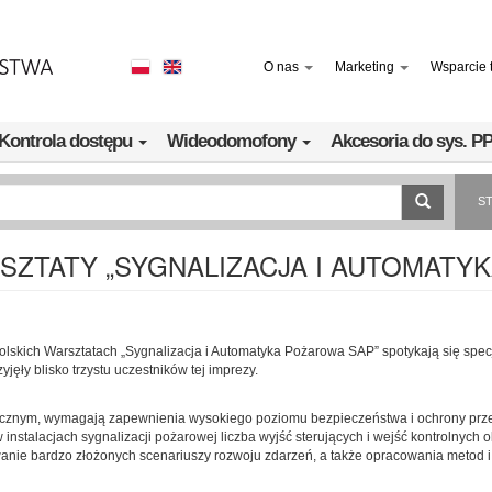
O nas
Marketing
Wsparcie 
Kontrola dostępu
Wideodomofony
Akcesoria do sys. 
S
SZTATY „SYGNALIZACJA I AUTOMATYK
polskich Warsztatach „Sygnalizacja i Automatyka Pożarowa SAP” spotykają się spec
yjęły blisko trzystu uczestników tej imprezy.
icznym, wymagają zapewnienia wysokiego poziomu bezpieczeństwa i ochrony prze
 instalacjach sygnalizacji pożarowej liczba wyjść sterujących i wejść kontrolnyc
nie bardzo złożonych scenariuszy rozwoju zdarzeń, a także opracowania metod i