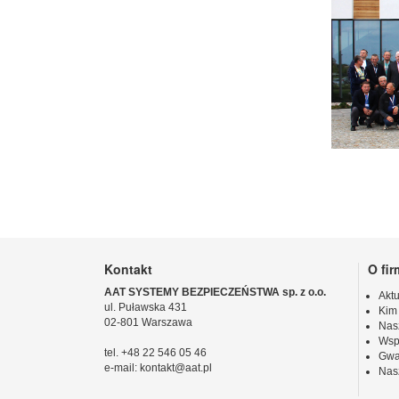
Kontakt
O fir
AAT SYSTEMY BEZPIECZEŃSTWA sp. z o.o.
Aktu
ul. Puławska 431
Kim
02-801 Warszawa
Nas
Wsp
tel. +48 22 546 05 46
Gwa
e-mail: kontakt@aat.pl
Nas