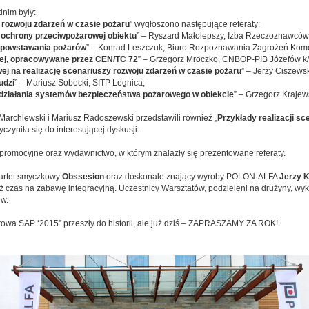
dnim były:
 rozwoju zdarzeń w czasie pożaru
” wygłoszono następujące referaty:
 ochrony przeciwpożarowej obiektu
” – Ryszard Małolepszy, Izba Rzeczoznawcó
n powstawania pożarów
” – Konrad Leszczuk, Biuro Rozpoznawania Zagrożeń Ko
ej, opracowywane przez CEN/TC 72
” – Grzegorz Mroczko, CNBOP-PIB Józefów k
wej na realizację scenariuszy rozwoju zdarzeń w czasie pożaru
” – Jerzy Ciszew
udzi
” – Mariusz Sobecki, SITP Legnica;
i działania systemów bezpieczeństwa pożarowego w obiekcie
” – Grzegorz Krajew
archlewski i Mariusz Radoszewski przedstawili również „
Przykłady realizacji s
zyniła się do interesującej dyskusji.
y promocyjne oraz wydawnictwo, w którym znalazły się prezentowane referaty.
wartet smyczkowy
Obssesion
oraz doskonale znający wyroby POLON-ALFA
Jerzy 
 czas na zabawę integracyjną. Uczestnicy Warsztatów, podzieleni na drużyny, wyk
iw.
arowa SAP ‘2015” przeszły do historii, ale już dziś – ZAPRASZAMY ZA ROK!