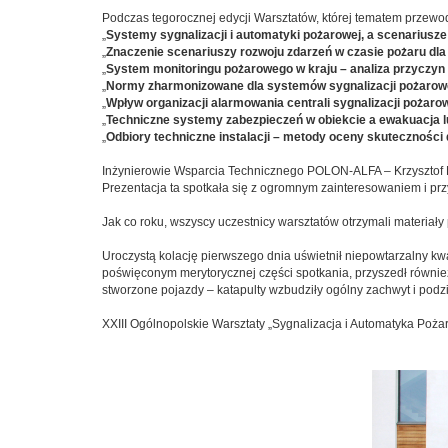
Podczas tegorocznej edycji Warsztatów, której tematem przewo
„
Systemy sygnalizacji i automatyki pożarowej, a scenariusze
„
Znaczenie scenariuszy rozwoju zdarzeń w czasie pożaru dla
„
System monitoringu pożarowego w kraju – analiza przyczy
„
Normy zharmonizowane dla systemów sygnalizacji pożarow
„
Wpływ organizacji alarmowania centrali sygnalizacji pożaro
„
Techniczne systemy zabezpieczeń w obiekcie a ewakuacja l
„
Odbiory techniczne instalacji – metody oceny skutecznośc
Inżynierowie Wsparcia Technicznego POLON-ALFA – Krzysztof M
Prezentacja ta spotkała się z ogromnym zainteresowaniem i przyc
Jak co roku, wszyscy uczestnicy warsztatów otrzymali materiał
Uroczystą kolację pierwszego dnia uświetnił niepowtarzalny k
poświęconym merytorycznej części spotkania, przyszedł również
stworzone pojazdy – katapulty wzbudziły ogólny zachwyt i podz
XXIII Ogólnopolskie Warsztaty „Sygnalizacja i Automatyka Poż