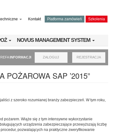
techniczne
Kontakt
Platforma zamówień
Szkolenia
PPOŻ
NOVUS MANAGEMENT SYSTEM
TREFA
INFORMACJI
ZALOGUJ
REJESTRACJA
A POŻAROWA SAP ’2015”
jaliści z szeroko rozumianej branży zabezpieczeń. W tym roku,
d pożarem. Wiąże się z tym intensywne wykorzystanie
h obsługujących urządzenia zabezpieczające przewyższają liczbę
 procedur, pozwalających na praktyczne zweryfikowanie