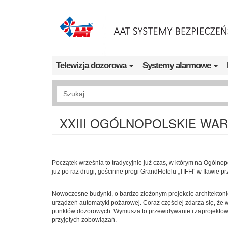
Przejdź do treści
Telewizja dozorowa
Systemy alarmowe
Wyszukiwanie pełnotekstowe
XXIII OGÓLNOPOLSKIE WAR
Początek września to tradycyjnie już czas, w którym na Ogólno
już po raz drugi, gościnne progi GrandHotelu „TIFFI” w Iławie prz
Nowoczesne budynki, o bardzo złożonym projekcie architekton
urządzeń automatyki pożarowej. Coraz częściej zdarza się, że w
punktów dozorowych. Wymusza to przewidywanie i zaprojektowa
przyjętych zobowiązań.