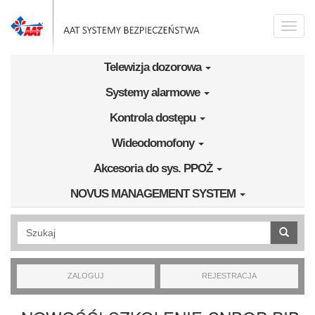
Przejdź do treści
Toggle
naviga
Telewizja dozorowa
Systemy alarmowe
Kontrola dostępu
Wideodomofony
Akcesoria do sys. PPOŻ
NOVUS MANAGEMENT SYSTEM
Wyszukiwanie pełnotekstowe
ZALOGUJ
REJESTRACJA