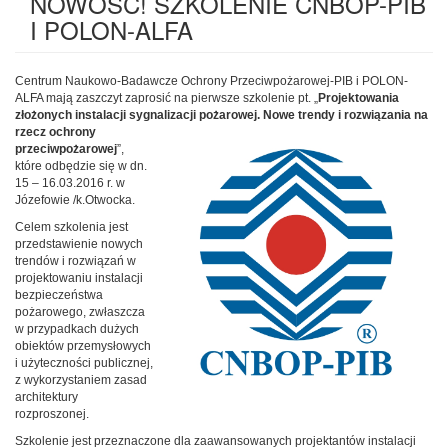
NOWOŚĆ! SZKOLENIE CNBOP-PIB
I POLON-ALFA
Centrum Naukowo-Badawcze Ochrony Przeciwpożarowej-PIB i POLON-
ALFA mają zaszczyt zaprosić na pierwsze szkolenie pt. „
Projektowania
złożonych instalacji sygnalizacji pożarowej. Nowe trendy i
rozwiązania na
rzecz ochrony
przeciwpożarowej
”,
które odbędzie się w dn.
15 – 16.03.2016 r. w
Józefowie /k.Otwocka.
Celem szkolenia jest
przedstawienie nowych
trendów i rozwiązań w
projektowaniu instalacji
bezpieczeństwa
pożarowego, zwłaszcza
w przypadkach dużych
obiektów przemysłowych
i użyteczności publicznej,
z wykorzystaniem zasad
architektury
rozproszonej.
Szkolenie jest przeznaczone dla zaawansowanych projektantów instalacji