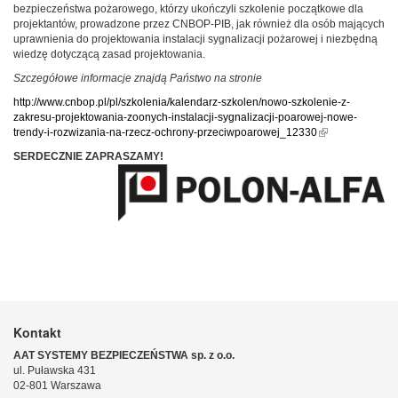
bezpieczeństwa pożarowego, którzy ukończyli szkolenie początkowe dla
projektantów, prowadzone przez CNBOP-PIB, jak również dla osób mających
uprawnienia do projektowania instalacji sygnalizacji pożarowej i niezbędną
wiedzę dotyczącą zasad projektowania.
Szczegółowe informacje znajdą Państwo na stronie
http://www.cnbop.pl/pl/szkolenia/kalendarz-szkolen/nowo-szkolenie-z-
zakresu-projektowania-zoonych-instalacji-sygnalizacji-poarowej-nowe-
trendy-i-rozwizania-na-rzecz-ochrony-przeciwpoarowej_12330
(link is external)
SERDECZNIE ZAPRASZAMY!
Kontakt
AAT SYSTEMY BEZPIECZEŃSTWA sp. z o.o.
ul. Puławska 431
02-801 Warszawa