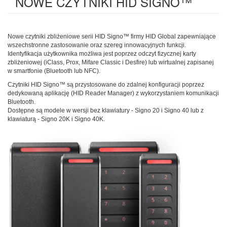
NOWE CZYTNIKI HID SIGNO™
Nowe czytniki zbliżeniowe serii HID Signo™ firmy HID Global zapewniające
wszechstronne zastosowanie oraz szereg innowacyjnych funkcji.
Identyfikacja użytkownika możliwa jest poprzez odczyt fizycznej karty
zbliżeniowej (iClass, Prox, Mifare Classic i Desfire) lub wirtualnej zapisanej
w smartfonie (Bluetooth lub NFC).
Czytniki HID Signo™ są przystosowane do zdalnej konfiguracji poprzez
dedykowaną aplikację (HID Reader Manager) z wykorzystaniem komunikacji
Bluetooth.
Dostępne są modele w wersji bez klawiatury - Signo 20 i Signo 40 lub z
klawiaturą - Signo 20K i Signo 40K.