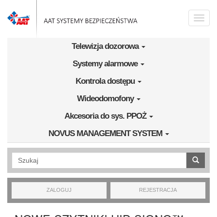
Przejdź do treści
Toggle
naviga
Telewizja dozorowa
Systemy alarmowe
Kontrola dostępu
Wideodomofony
Akcesoria do sys. PPOŻ
NOVUS MANAGEMENT SYSTEM
Wyszukiwanie pełnotekstowe
ZALOGUJ
REJESTRACJA