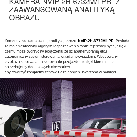
KAMERA NVIP-2H-6732M/LPR Z
ZAAWANSOWANĄ ANALITYKĄ
OBRAZU
Kamera z zaawansowaną analityką obrazu
NVIP-2H-6732M/LPR
. Posiada
zaimplementowany algorytm rozpoznawania tablic rejestracyjnych, dzięki
czemu może tworzyć (w połączeniu ze szlabanem/bramą etc.)
autonomiczny system sterowania wjazdami/wyjazdami. Wbudowany
przekaźnik pozwala na sterowanie przejazdem dzięki któremu nie
potrzebujemy dodatkowych akcesoriów
aby stworzyć kompletny zestaw.
Baza danych utworzona w pamięci