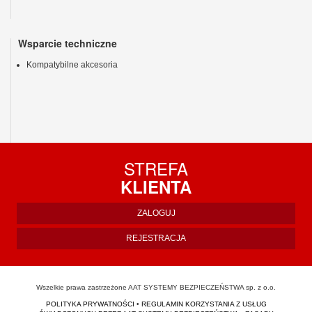
Wsparcie techniczne
Kompatybilne akcesoria
STREFA
KLIENTA
ZALOGUJ
REJESTRACJA
Wszelkie prawa zastrzeżone AAT SYSTEMY BEZPIECZEŃSTWA sp. z o.o.
POLITYKA PRYWATNOŚCI
•
REGULAMIN KORZYSTANIA Z USŁUG