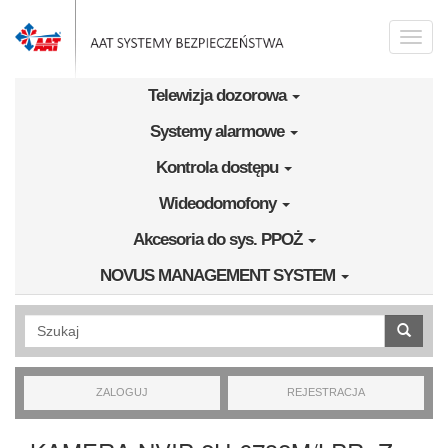
Przejdź do treści
Toggle
naviga
Telewizja dozorowa
Systemy alarmowe
Kontrola dostępu
Wideodomofony
Akcesoria do sys. PPOŻ
NOVUS MANAGEMENT SYSTEM
Wyszukiwanie pełnotekstowe
ZALOGUJ
REJESTRACJA