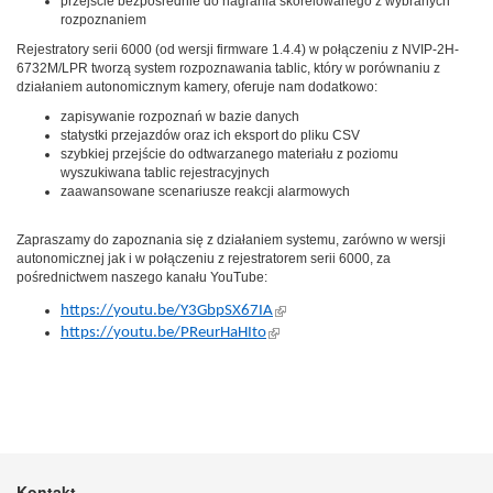
przejście bezpośrednie do nagrania skorelowanego z wybranych
rozpoznaniem
Rejestratory serii 6000 (od wersji firmware 1.4.4) w połączeniu z NVIP-2H-
6732M/LPR tworzą system rozpoznawania tablic, który w porównaniu z
działaniem autonomicznym kamery, oferuje nam dodatkowo:
zapisywanie rozpoznań w bazie danych
statystki przejazdów oraz ich eksport do pliku CSV
szybkiej przejście do odtwarzanego materiału z poziomu
wyszukiwana tablic rejestracyjnych
zaawansowane scenariusze reakcji alarmowych
Zapraszamy do zapoznania się z działaniem systemu, zarówno w wersji
autonomicznej jak i w połączeniu z rejestratorem serii 6000, za
pośrednictwem naszego kanału YouTube:
(link is external)
https://youtu.be/Y3GbpSX67IA
(link is external)
https://youtu.be/PReurHaHIto
Kontakt