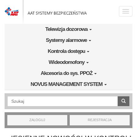
Przejdź do treści
Toggle
naviga
Telewizja dozorowa
Systemy alarmowe
Kontrola dostępu
Wideodomofony
Akcesoria do sys. PPOŻ
NOVUS MANAGEMENT SYSTEM
Wyszukiwanie pełnotekstowe
ZALOGUJ
REJESTRACJA