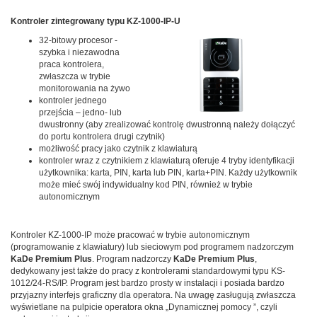
Kontroler zintegrowany typu KZ-1000-IP-U
32-bitowy procesor -
szybka i niezawodna
praca kontrolera,
zwłaszcza w trybie
monitorowania na żywo
kontroler jednego
przejścia – jedno- lub
dwustronny (aby zrealizować kontrolę dwustronną należy dołączyć
do portu kontrolera drugi czytnik)
możliwość pracy jako czytnik z klawiaturą
kontroler wraz z czytnikiem z klawiaturą oferuje 4 tryby identyfikacji
użytkownika: karta, PIN, karta lub PIN, karta+PIN. Każdy użytkownik
może mieć swój indywidualny kod PIN, również w trybie
autonomicznym
Kontroler KZ-1000-IP może pracować w trybie autonomicznym
(programowanie z klawiatury) lub sieciowym pod programem nadzorczym
KaDe Premium Plus
. Program nadzorczy
KaDe Premium Plus
,
dedykowany jest także do pracy z kontrolerami standardowymi typu KS-
1012/24-RS/IP. Program jest bardzo prosty w instalacji i posiada bardzo
przyjazny interfejs graficzny dla operatora. Na uwagę zasługują zwłaszcza
wyświetlane na pulpicie operatora okna „Dynamicznej pomocy ”, czyli