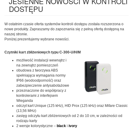
JESIENNE NOWOŚCI W KONTROLI
DOSTĘPU
W ostatnim czasie oferta systemów kontroli dostępu została rozszerzona o
nowe produkty. Zapraszamy do zapoznania się z pełną ofertą dostępną na
naszej stronie.
Poniżej prezentujemy wybrane nowości.
Czytniki kart zbliżeniowych typu C-300-U/H/M
możliwość instalacji wewnątrz i
na zewnątrz pomieszczeń
obudowa z tworzywa ABS
spełniająca wymagania normy
IP66 (wodoodporność) oraz
zabezpieczenie antysabotażowe
przeznaczone do współpracy z
kontrolerami z interfejsem
Wieganda
odczyt kart Unique (125 kHz), HID Prox (125 kHz) oraz Mifare Classic
(13,56 MHz)
zasięg odczytu kart zbliżeniowych od 2 do 10 cm, w zależności od
rodzaju karty
2 wersje kolorystyczne –
black
i
ivory