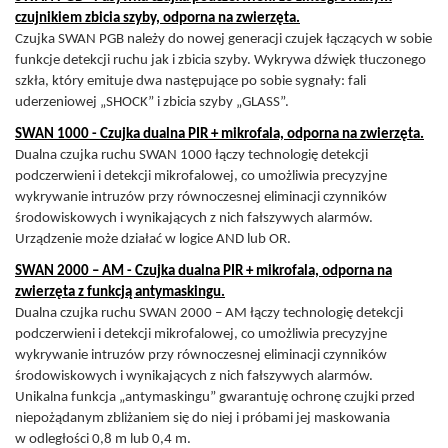
czujnikiem zbicia szyby, odporna na zwierzęta.
Czujka SWAN PGB należy do nowej generacji czujek łączących w sobie
funkcje detekcji ruchu jak i zbicia szyby. Wykrywa dźwięk tłuczonego
szkła, który emituje
dwa następujące po sobie sygnały: fali
uderzeniowej „SHOCK” i zbicia szyby „GLASS”.
SWAN 1000 - Czujka dualna PIR + mikrofala, odporna na zwierzęta.
Dualna czujka ruchu SWAN 1000 łączy technologię detekcji
podczerwieni i detekcji mikrofalowej, co
umożliwia precyzyjne
wykrywanie intruzów przy równoczesnej eliminacji czynników
środowiskowych
i wynikających z nich fałszywych alarmów.
Urządzenie może działać w logice AND lub OR.
SWAN 2000 – AM - Czujka dualna PIR + mikrofala, odporna na
zwierzęta z funkcją antymaskingu.
Dualna czujka ruchu SWAN 2000 – AM łączy technologię detekcji
podczerwieni i detekcji mikrofalowej, co umożliwia precyzyjne
wykrywanie intruzów przy równoczesnej eliminacji czynników
środowiskowych i wynikających z nich fałszywych alarmów.
Unikalna funkcja „antymaskingu” gwarantuję ochronę czujki przed
niepożądanym zbliżaniem się do niej i próbami jej maskowania
w odległości 0,8 m lub 0,4 m.