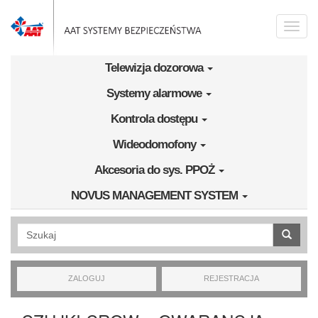
Przejdź do treści
Toggle
naviga
Telewizja dozorowa
Systemy alarmowe
Kontrola dostępu
Wideodomofony
Akcesoria do sys. PPOŻ
NOVUS MANAGEMENT SYSTEM
Wyszukiwanie pełnotekstowe
ZALOGUJ
REJESTRACJA