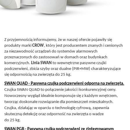
Z przyjemnością informujemy, że w naszej ofercie pojawiły się
produkty marki
CROW
, który jest producentem znanych
i cenionych
za niezawodność urządzeń do systemów alarmowych
przeznaczonych do zastosowań w domach oraz budynkach
komercyjnych.
Linia SWAN
to wewnętrzne pasywne czujki
podczerwieni, zbicia szyby oraz dualne (PIR+MW) charakteryzujące
się odpornością na zwierzęta do 25 kg.
SWAN QUAD - Pasywna czujka podczerwieni odporna na zwierzęta.
Czujka SWAN QUAD to połączenie jakości i konkurencyjnej ceny.
Nowoczesny wygląd idealnie komponuje się z każdym wnętrzem,
tworząc doskonałe rozwiązanie
dla pomieszczeń mieszkalnych.
Czujka, działając w oparciu o technologię cyfrową, zapewnia
skuteczną detekcję oraz odporność na zwierzęta o wadze
do 25 kg.
SWAN PGB - Pasywna czujka podczerwieni ze zintegrowanym