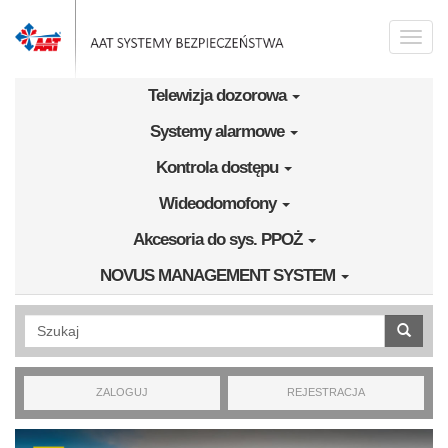
Przejdź do treści
Toggle
naviga
Telewizja dozorowa
Systemy alarmowe
Kontrola dostępu
Wideodomofony
Akcesoria do sys. PPOŻ
NOVUS MANAGEMENT SYSTEM
Wyszukiwanie pełnotekstowe
ZALOGUJ
REJESTRACJA